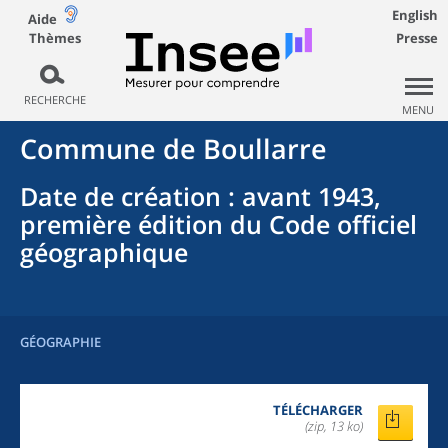
English
Aide
Thèmes
Presse
RECHERCHE
MENU
Commune
de
Boullarre
Date de création
: avant 1943,
première édition du Code officiel
géographique
GÉOGRAPHIE
TÉLÉCHARGER
(zip, 13 ko)