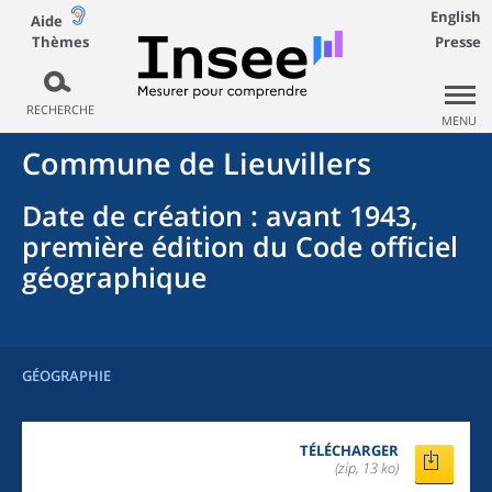
English
Aide
Thèmes
Presse
RECHERCHE
MENU
Commune
de
Lieuvillers
Date de création
: avant 1943,
première édition du Code officiel
géographique
GÉOGRAPHIE
TÉLÉCHARGER
(zip, 13 ko)