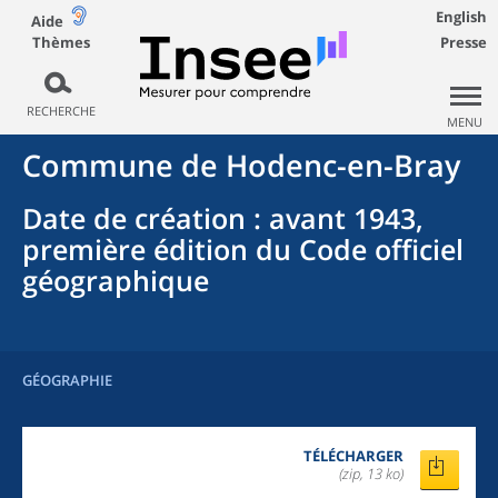
English
Aide
Thèmes
Presse
RECHERCHE
MENU
Commune
de
Hodenc-en-Bray
Date de création
: avant 1943,
première édition du Code officiel
géographique
GÉOGRAPHIE
TÉLÉCHARGER
(zip, 13 ko)