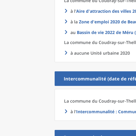
La commune
du
Coudray-sur-Thell
à l'
Aire d'attraction des villes 
à la
Zone d'emploi 2020
de
Bea
au
Bassin de vie 2022
de
Méru (
La commune
du
Coudray-sur-Thelle
à aucune Unité urbaine 2020
Intercommunalité (date de réfé
La commune
du
Coudray-sur-Thell
à l'
Intercommunalité
: Communa