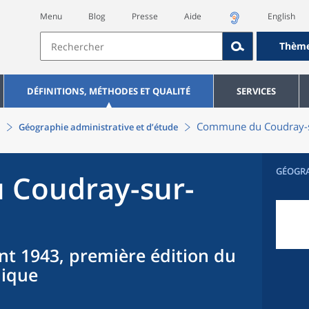
Menu
Blog
Presse
Aide
English
Thèm
DÉFINITIONS, MÉTHODES ET QUALITÉ
SERVICES
Commune
du
Coudray-
Géographie administrative et d’étude
GÉOGR
u
Coudray-sur-
nt 1943, première édition du
hique