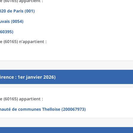
e (60165) appartient :
2020
de
Paris (001)
uvais (0054)
60395)
 (60165) n’appartient :
rence : 1er janvier 2026)
e (60165) appartient :
uté de communes Thelloise (200067973)