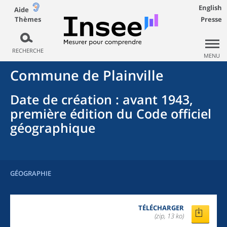
English
Aide
Thèmes
Presse
RECHERCHE
MENU
Commune
de
Plainville
Date de création
: avant 1943,
première édition du Code officiel
géographique
GÉOGRAPHIE
TÉLÉCHARGER
(zip, 13 ko)