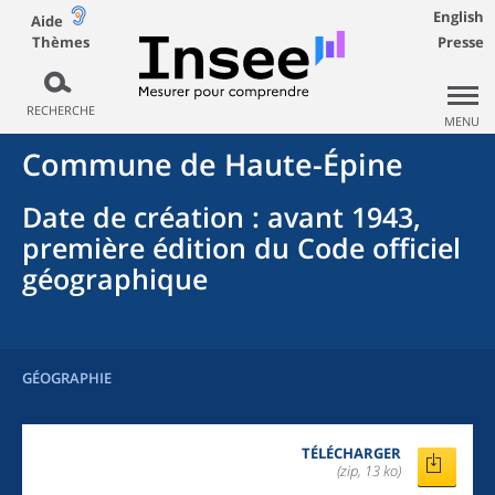
English
Aide
Thèmes
Presse
RECHERCHE
MENU
Commune
de
Haute-Épine
Date de création
: avant 1943,
première édition du Code officiel
géographique
GÉOGRAPHIE
TÉLÉCHARGER
(zip, 13 ko)