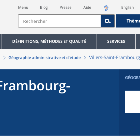
Menu
Blog
Presse
Aide
English
Thèm
DÉFINITIONS, MÉTHODES ET QUALITÉ
SERVICES
Villers-Saint-Frambou
Géographie administrative et d’étude
GÉOGR
-Frambourg-