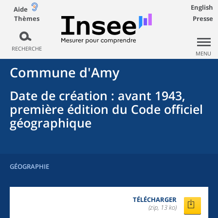
English
Aide
Thèmes
Presse
RECHERCHE
MENU
Commune
d'
Amy
Date de création
: avant 1943,
première édition du Code officiel
géographique
GÉOGRAPHIE
TÉLÉCHARGER
(zip, 13 ko)