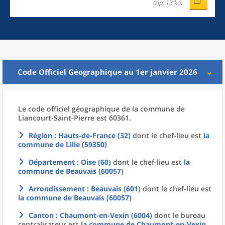
(zip, 13 ko)
Code Officiel Géographique au 1er janvier 2026
Le code officiel géographique
de la
commune
de
Liancourt-Saint-Pierre est 60361.
Région
: Hauts-de-France (32)
dont le chef-lieu est
la
commune
de
Lille (59350)
Département
: Oise (60)
dont le chef-lieu est
la
commune
de
Beauvais (60057)
Arrondissement
: Beauvais (601)
dont le chef-lieu est
la commune
de
Beauvais (60057)
Canton
: Chaumont-en-Vexin (6004)
dont le bureau
centralisateur est
la commune
de
Chaumont-en-Vexin