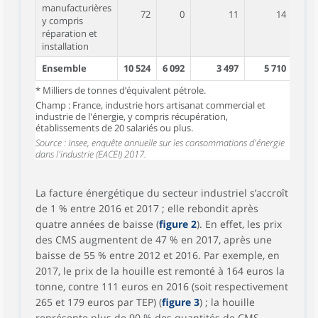
manufacturières
72
0
11
14
y compris
réparation et
installation
Ensemble
10 524
6 092
3 497
5 710
* Milliers de tonnes d’équivalent pétrole.
Champ : France, industrie hors artisanat commercial et
industrie de l'énergie, y compris récupération,
établissements de 20 salariés ou plus.
Source : Insee, enquête annuelle sur les consommations d'énergie
dans l'industrie (EACEI) 2017.
La facture énergétique du secteur industriel s’accroît
de 1 % entre 2016 et 2017 ; elle rebondit après
quatre années de baisse (
figure 2
). En effet, les prix
des CMS augmentent de 47 % en 2017, après une
baisse de 55 % entre 2012 et 2016. Par exemple, en
2017, le prix de la houille est remonté à 164 euros la
tonne, contre 111 euros en 2016 (soit respectivement
265 et 179 euros par TEP) (
figure 3
) ; la houille
représente plus de 90 % des quantités de CMS