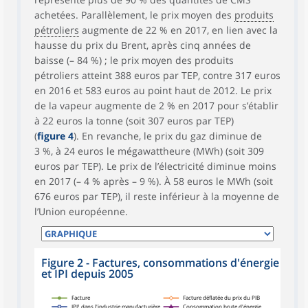
achetées. Parallèlement, le prix moyen des
produits
pétroliers
augmente de 22 % en 2017, en lien avec la
hausse du prix du Brent, après cinq années de
baisse (– 84 %) ; le prix moyen des produits
pétroliers atteint 388 euros par TEP, contre 317 euros
en 2016 et 583 euros au point haut de 2012. Le prix
de la vapeur augmente de 2 % en 2017 pour s’établir
à 22 euros la tonne (soit 307 euros par TEP)
(
figure 4
). En revanche, le prix du gaz diminue de
3 %, à 24 euros le mégawattheure (MWh) (soit 309
euros par TEP). Le prix de l’électricité diminue moins
en 2017 (– 4 % après – 9 %). À 58 euros le MWh (soit
676 euros par TEP), il reste inférieur à la moyenne de
l’Union européenne.
Figure 2 - Factures, consommations d'énergie
et IPI depuis 2005
symboles_defaut.xml,rond
symboles_defaut.xml,losange
symboles_defaut.xml,carre
symboles_defaut.xml,triangle
Facture
Facture déflatée du prix du PIB
IPI¹ dans l'industrie manufacturière
Consommation brute d'énergie