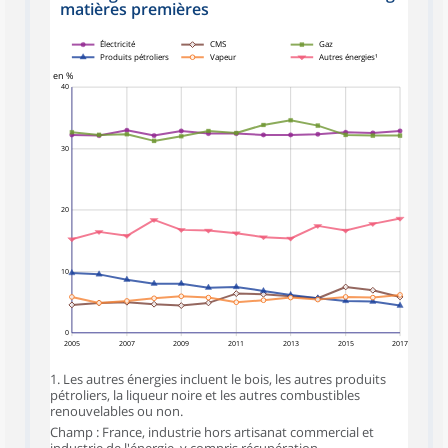
matières premières
symboles_defaut.xml,rond
symboles_defaut.xml,losange
symboles_defaut.xml,carre
symboles_defaut.xml,triangle
symboles_defaut.xml,triangle_bas
Électricité
CMS
Gaz
Produits pétroliers
Vapeur
Autres énergies¹
en %
40
30
20
10
0
2005
2007
2009
2011
2013
2015
2017
1. Les autres énergies incluent le bois, les autres produits
pétroliers, la liqueur noire et les autres combustibles
renouvelables ou non.
Champ : France, industrie hors artisanat commercial et
industrie de l'énergie, y compris récupération,