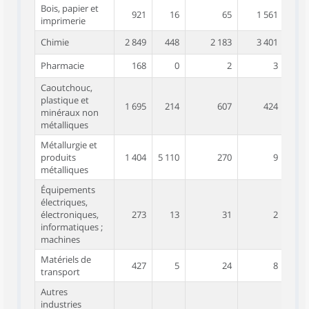
Bois, papier et
921
16
65
1 561
imprimerie
Chimie
2 849
448
2 183
3 401
Pharmacie
168
0
2
3
Caoutchouc,
plastique et
1 695
214
607
424
minéraux non
métalliques
Métallurgie et
produits
1 404
5 110
270
9
métalliques
Équipements
électriques,
électroniques,
273
13
31
2
informatiques ;
machines
Matériels de
427
5
24
8
transport
Autres
industries