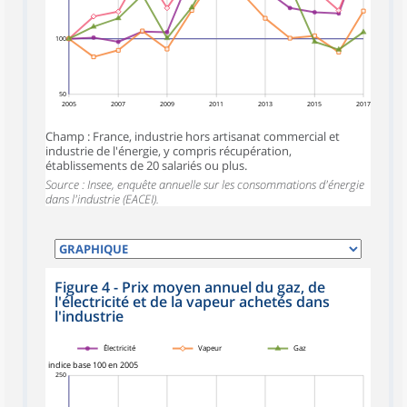
100
50
2005
2007
2009
2011
2013
2015
2017
Champ : France, industrie hors artisanat commercial et
industrie de l'énergie, y compris récupération,
établissements de 20 salariés ou plus.
Source : Insee, enquête annuelle sur les consommations d'énergie
dans l'industrie (EACEI).
Figure 4 - Prix moyen annuel du gaz, de
l'électricité et de la vapeur achetés dans
l'industrie
symboles_defaut.xml,rond
symboles_defaut.xml,losange
symboles_defaut.xml,triangle
Électricité
Vapeur
Gaz
indice base 100 en 2005
250