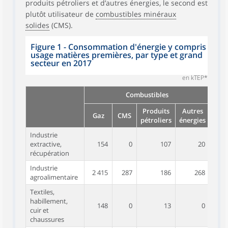
produits pétroliers et d’autres énergies, le second est
plutôt utilisateur de
combustibles minéraux
solides
(CMS).
Figure 1 - Consommation d'énergie y compris
usage matières premières, par type et grand
secteur en 2017
en kTEP*
Combustibles
Co
d
Produits
Autres
Gaz
CMS
(y c
pétroliers
énergies
Industrie
extractive,
154
0
107
20
récupération
Industrie
2 415
287
186
268
agroalimentaire
Textiles,
habillement,
148
0
13
0
cuir et
chaussures