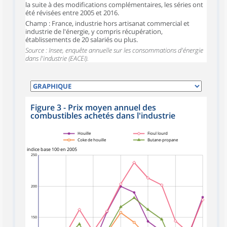
la suite à des modifications complémentaires, les séries ont
été révisées entre 2005 et 2016.
Champ : France, industrie hors artisanat commercial et
industrie de l'énergie, y compris récupération,
établissements de 20 salariés ou plus.
Source : Insee, enquête annuelle sur les consommations d'énergie
dans l'industrie (EACEI).
Figure 3 - Prix moyen annuel des
combustibles achetés dans l'industrie
symboles_defaut.xml,rond
symboles_defaut.xml,losange
symboles_defaut.xml,carre
symboles_defaut.xml,triangle
Houille
Fioul lourd
Coke de houille
Butane-propane
indice base 100 en 2005
250
200
150