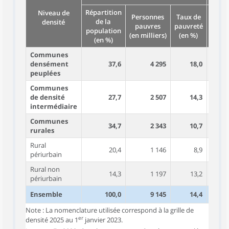
Répartition
Répar
Niveau de
Personnes
Taux de
de la
de
densité
pauvres
pauvreté
population
popul
(en milliers)
(en %)
(en %)
(en
Communes
densément
37,6
4 295
18,0
peuplées
Communes
de densité
27,7
2 507
14,3
intermédiaire
Communes
34,7
2 343
10,7
rurales
Rural
20,4
1 146
8,9
périurbain
Rural non
14,3
1 197
13,2
périurbain
Ensemble
100,0
9 145
14,4
Note : La nomenclature utilisée correspond à la grille de
er
densité 2025 au 1
janvier 2023.