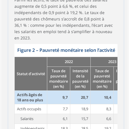
augmente de 0,5 point à 6,6 %, et celui des
indépendants de 0,9 point à 19,2 %. Le taux de
pauvreté des chômeurs s’accroît de 0,8 point à
36,1 % : comme pour les indépendants, l’écart avec
les salariés en emploi tend à s’amplifier à nouveau
en 2023.
Figure 2 – Pauvreté monétaire selon l’activité
2022
2023
Taux de
Intensité
Taux de
Intensi
Statut d’activité
pauvreté
de la
pauvreté
de la
monétaire
pauvreté
monétaire
pauvre
(en %)
(en %)
(en %)
(en %
Actifs âgés de
9,7
20,7
10,4
20
18 ans ou plus
Actifs occupés
7,7
18,9
8,3
18
Salariés
6,1
15,7
6,6
15
Indépendants
18,3
28,5
19,2
28