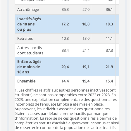
Au chômage
35,3
27,0
36,1
25
Inactifs âgés
de 18 ans
17,2
18,8
18,3
18
ou plus
Retraités
10,8
13,0
11,1
13
Autres inactifs
33,4
24,4
37,3
23
dont étudiants¹
Enfants âgés
de moins de
20,4
19,1
21,9
19
18 ans
Ensemble
14,4
19,4
15,4
19
1. Les chiffres relatifs aux autres personnes inactives (dont
étudiants) ne sont pas comparables entre 2022 et 2023. En
2023, une exploitation complémentaire des questionnaires
incomplets de l’enquête Emploi a été mise en place.
Auparavant, les individus associés à ces questionnaires
étaient classés par défaut comme inactifs par manque
d’information. La reprise de ces questionnaires a permis de
compléter les statuts d’activité auparavant inconnus et ainsi
de resserrer le contour de la population des autres inactifs.