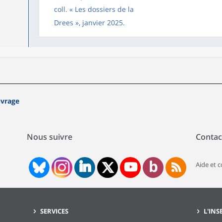
coll. « Les dossiers de la
Drees », janvier 2025.
uvrage
Nous suivre
Contac
Aide et 
SERVICES
L'INS