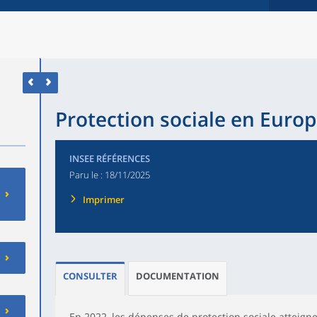
Protection sociale en Euro
INSEE RÉFÉRENCES
Paru le :
18/11/2025
Imprimer
CONSULTER
DOCUMENTATION
En 2022, les
dépenses de protection sociale
atteign