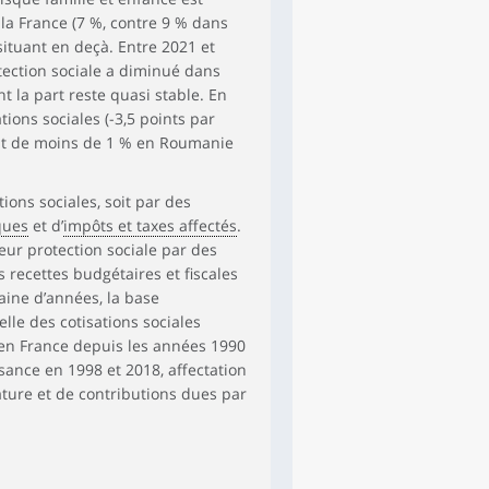
8,5
2,0
2,3
19,9
a France (7 %, contre 9 % dans
 situant en deçà. Entre 2021 et
8,6
4,1
3,9
27,9
ection sociale a diminué dans
nt la part reste quasi stable. En
ions sociales (-3,5 points par
lant de moins de 1 % en Roumanie
tions sociales, soit par des
ques
et d’
impôts et taxes affectés
.
eur protection sociale par des
s recettes budgétaires et fiscales
ine d’années, la base
lle des cotisations sociales
as en France depuis les années 1990
sance en 1998 et 2018, affectation
ture et de contributions dues par