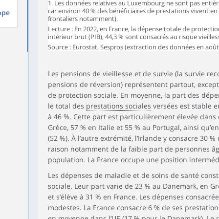
1. Les données relatives au Luxembourg ne sont pas enti
car environ 40 % des bénéficiaires de prestations vivent en
Irlande
30,4
44,9
5,5
ope
frontaliers notamment).
Italie
56,5
22,9
5,3
Lecture : En 2022, en France, la dépense totale de protecti
intérieur brut (PIB), 44,3 % sont consacrés au risque vieilles
Lettonie
42,9
33,1
8,5
Source : Eurostat, Sespros (extraction des données en août
Lituanie
41,3
31,7
8,0
Les pensions de vieillesse et de survie (la survie re
1
39,9
28,1
11,2
Luxembourg
pensions de réversion) représentent partout, excep
Malte
48,6
33,6
4,0
de protection sociale. En moyenne, la part des dépen
le total des
prestations sociales
versées est stable en
Pays-Bas
41,5
36,7
8,6
à 46 %. Cette part est particulièrement élevée dans
Grèce, 57 % en Italie et 55 % au Portugal, ainsi qu’
Pologne
51,6
25,7
4,7
(52 %). À l’autre extrémité, l’Irlande y consacre 30 %
Portugal
55,0
28,7
6,7
raison notamment de la faible part de personnes âg
population. La France occupe une position intermédi
Roumanie
53,5
27,8
4,9
Les dépenses de maladie et de soins de santé cons
Slovaquie
45,2
31,6
7,5
sociale. Leur part varie de 23 % au Danemark, en Grè
Slovénie
44,5
37,0
5,3
et s’élève à 31 % en France. Les dépenses consacrée
modestes. La France consacre 6 % de ses prestations 
Suède
46,1
28,6
9,3
en moyenne dans l’UE (17 % pour le Danemark). Le r