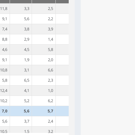
11,8
3,3
2,5
30,0
9,1
5,6
2,2
30,5
7,4
3,8
3,9
28,6
8,8
2,9
1,4
18,6
4,6
4,5
5,8
19,8
9,1
1,9
2,0
20,9
10,8
3,1
6,6
28,1
5,8
6,5
2,3
25,9
12,4
4,1
1,0
15,7
10,2
5,2
6,2
30,1
7,0
5,6
5,7
34,0
5,6
3,7
2,4
24,1
10,5
1,5
3,2
16,7