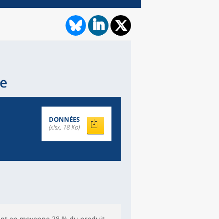
pe
DONNÉES
(xlsx, 18 Ko)
ent en moyenne 28 % du produit