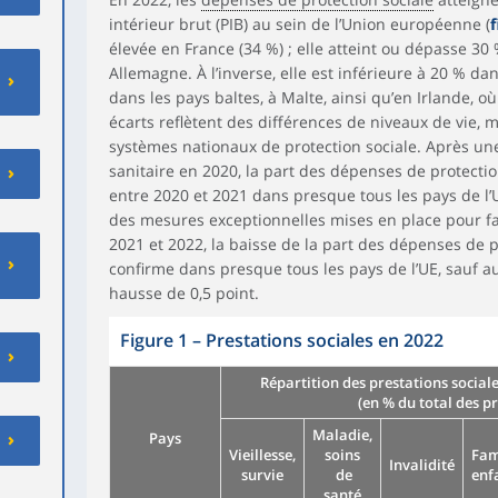
intérieur brut (PIB) au sein de l’Union européenne (
f
élevée en France (34 %) ; elle atteint ou dépasse 30 
Allemagne. À l’inverse, elle est inférieure à 20 % dan
dans les pays baltes, à Malte, ainsi qu’en Irlande, où 
écarts reflètent des différences de niveaux de vie, 
systèmes nationaux de protection sociale. Après une 
sanitaire en 2020, la part des dépenses de protectio
entre 2020 et 2021 dans presque tous les pays de l’U
des mesures exceptionnelles mises en place pour fa
2021 et 2022, la baisse de la part des dépenses de p
confirme dans presque tous les pays de l’UE, sauf a
hausse de 0,5 point.
Figure 1
–
Prestations sociales en 2022
Répartition des prestations sociale
(en % du total des p
Maladie,
Pays
Vieillesse,
soins
Fam
Invalidité
survie
de
enf
santé