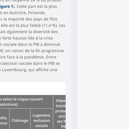
igure 1
). Cette part est la plus
% en Autriche, Finlande,
s la majorité des pays de l’Est,
elle est la plus faible (11,4 %). Les
mais également la diversité des
forte hausse liée à la crise
n sociale dans le PIB a diminué
E, en raison de la fin progressive
ire face à la pandémie. Entre
rotection sociale dans le PIB se
u Luxembourg, qui affiche une
s selon le risque couvert
Dépenses
restations)
totales de
protection
Logement,
sociale
ille,
Chômage
exclusion
(en % du
ance
sociale
PIB)