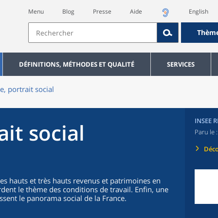
Menu
Blog
Presse
Aide
English
Thèm
DÉFINITIONS, MÉTHODES ET QUALITÉ
SERVICES
e, portrait social
INSEE 
ait social
Paru le 
Déco
es hauts et très hauts revenus et patrimoines en
rdent le thème des conditions de travail. Enfin, une
ssent le panorama social de la France.