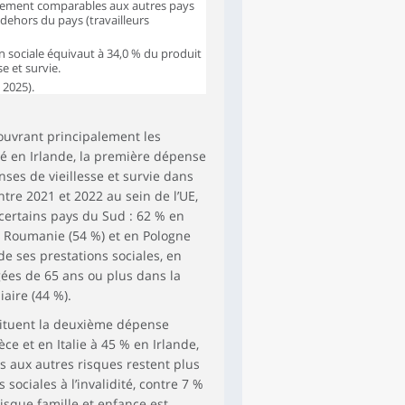
èrement comparables aux autres pays
 dehors du pays (travailleurs
9,4
4,4
5,4
11,4
5,4
4,8
5,1
29,8
on sociale équivaut à 34,0 % du produit
se et survie.
10,5
3,1
1,9
18,9
 2025).
11,7
4,7
2,7
16,6
couvrant principalement les
14,8
2,9
3,1
22,2
té en Irlande, la première dépense
5,9
4,7
3,2
14,4
ses de vieillesse et survie dans
tre 2021 et 2022 au sein de l’UE,
4,7
1,8
6,7
27,1
 certains pays du Sud : 62 % en
en Roumanie (54 %) et en Pologne
15,6
0,9
1,6
21,0
 de ses prestations sociales, en
5,3
2,9
1,4
24,7
ées de 65 ans ou plus dans la
aire (44 %).
11,9
0,4
1,5
16,5
tituent la deuxième dépense
10,8
3,7
1,4
18,2
ce et en Italie à 45 % en Irlande,
7,5
2,6
3,2
24,3
s aux autres risques restent plus
sociales à l’invalidité, contre 7 %
10,2
2,6
3,2
27,5
isque famille et enfance est