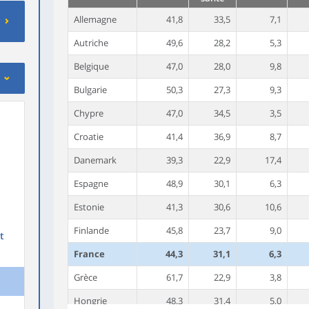
Allemagne
41,8
33,5
7,1
Autriche
49,6
28,2
5,3
Belgique
47,0
28,0
9,8
Bulgarie
50,3
27,3
9,3
Chypre
47,0
34,5
3,5
Croatie
41,4
36,9
8,7
Danemark
39,3
22,9
17,4
Espagne
48,9
30,1
6,3
Estonie
41,3
30,6
10,6
Finlande
45,8
23,7
9,0
t
France
44,3
31,1
6,3
Grèce
61,7
22,9
3,8
Hongrie
48,3
31,4
5,0