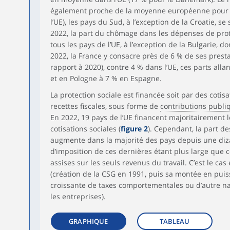
Tchéquie
46,6
34,7
5,9
également proche de la moyenne européenne pour l
l’UE), les pays du Sud, à l’exception de la Croatie, se
UE
46,2
30,2
7,0
2022, la part du chômage dans les dépenses de prot
tous les pays de l’UE, à l’exception de la Bulgarie, do
2022, la France y consacre près de 6 % de ses prestat
rapport à 2020), contre 4 % dans l’UE, ces parts al
et en Pologne à 7 % en Espagne.
La protection sociale est financée soit par des cotisa
recettes fiscales, sous forme de
contributions publi
En 2022, 19 pays de l’UE financent majoritairement l
cotisations sociales (
figure 2
). Cependant, la part de
augmente dans la majorité des pays depuis une diza
d’imposition de ces dernières étant plus large que ce
assises sur les seuls revenus du travail. C’est le c
(création de la CSG en 1991, puis sa montée en puis
croissante de taxes comportementales ou d’autre na
les entreprises).
GRAPHIQUE
TABLEAU