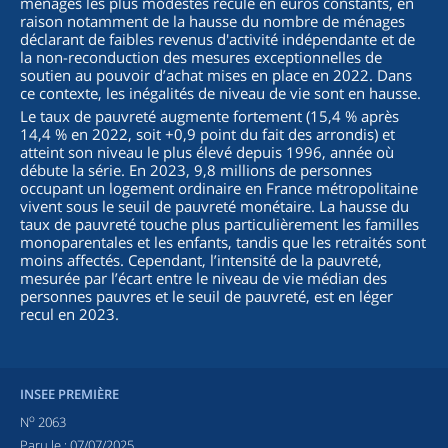
ménages les plus modestes recule en euros constants, en
raison notamment de la hausse du nombre de ménages
déclarant de faibles revenus d'activité indépendante et de
la non-reconduction des mesures exceptionnelles de
soutien au pouvoir d’achat mises en place en 2022. Dans
ce contexte, les inégalités de niveau de vie sont en hausse.
Le taux de pauvreté augmente fortement (15,4 % après
14,4 % en 2022, soit +0,9 point du fait des arrondis) et
atteint son niveau le plus élevé depuis 1996, année où
débute la série. En 2023, 9,8 millions de personnes
occupant un logement ordinaire en France métropolitaine
vivent sous le seuil de pauvreté monétaire. La hausse du
taux de pauvreté touche plus particulièrement les familles
monoparentales et les enfants, tandis que les retraités sont
moins affectés. Cependant, l’intensité de la pauvreté,
mesurée par l’écart entre le niveau de vie médian des
personnes pauvres et le seuil de pauvreté, est en léger
recul en 2023.
INSEE PREMIÈRE
o
N
2063
Paru le :
07/07/2025