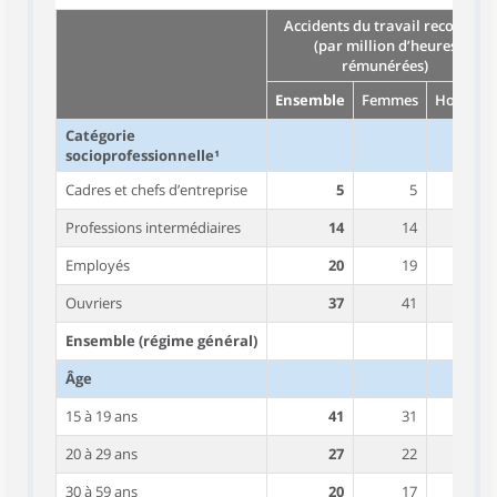
Accidents du travail reconnus
(par million d’heures
rémunérées)
Ensemble
Femmes
Hommes
Catégorie
socioprofessionnelle¹
Cadres et chefs d’entreprise
5
5
5
Professions intermédiaires
14
14
14
Employés
20
19
23
Ouvriers
37
41
37
Ensemble (régime général)
Âge
15 à 19 ans
41
31
46
20 à 29 ans
27
22
30
30 à 59 ans
20
17
22