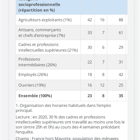
socioprofessionnelle
(répartition en %)
Agriculteurs exploitants (1%)
42
16
88
Artisans, commerçants
33
7
61
et chefs d’entreprise (7%)
Cadres et professions
30
6
29
intellectuelles supérieures (21%)
Professions
22
7
31
intermédiaires (26%)
Employés (26%)
18
8
42
Ouvriers (19%)
16
12
25
Ensemble (100%)
23
8
35
1. Organisation des horaires habituels dans l’emploi
principal.
Lecture : en 2020, 30 % des cadres et professions
intellectuelles supérieures ont travaillé au moins une fois le
soir (entre 20h et 0h) au cours des 4 semaines précédant
l’enquête.
Champ : France hors Mayotte, population des ménages,