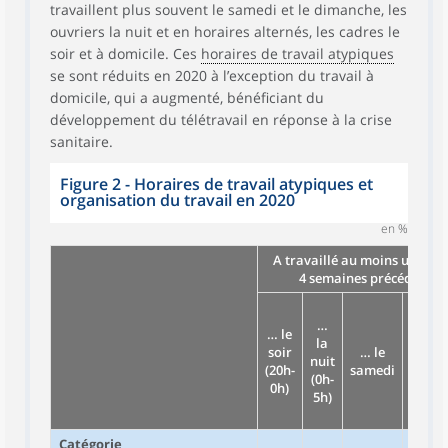
travaillent plus souvent le samedi et le dimanche, les
ouvriers la nuit et en horaires alternés, les cadres le
soir et à domicile. Ces
horaires de travail atypiques
se sont réduits en 2020 à l’exception du travail à
domicile, qui a augmenté, bénéficiant du
développement du télétravail en réponse à la crise
sanitaire.
Figure 2 - Horaires de travail atypiques et
organisation du travail en 2020
en %
A travaillé au moins une foi
4 semaines précédant l
…
… le
la
soir
… le
… l
nuit
(20h-
samedi
dima
(0h-
0h)
5h)
Catégorie