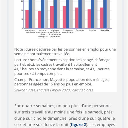
30
20
10
0
Agriculteurs
Artisans,
Cadres et
Professions
Employés
Ouvriers
Ensemble
exploitants
commerçants et
professions
intermédiaires
chefs
intellectuelles
d’entreprise
supérieures
Note : durée déclarée par les personnes en emploi pour une
semaine normalement travaillée.
Lecture : hors événement exceptionnel (congé, chômage
partiel, etc.), les cadres travaillent habituellement
41,2 heures en moyenne dans la semaine, et 43,1 heures
pour ceux à temps complet.
Champ : France hors Mayotte, population des ménages,
personnes âgées de 15 ans ou plus en emploi.
Source : Insee, enquête Emploi 2020 ; calculs Dares.
Sur quatre semaines, un peu plus d’une personne
sur trois travaille au moins une fois le samedi, près
d’une sur cinq le dimanche, près d’une sur quatre le
soir et une sur douze la nuit (
figure 2
). Les employés