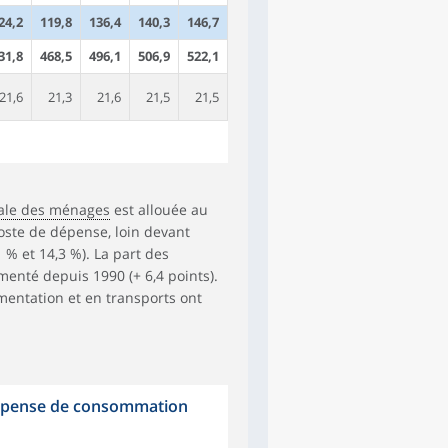
24,2
119,8
136,4
140,3
146,7
31,8
468,5
496,1
506,9
522,1
21,6
21,3
21,6
21,5
21,5
ale des ménages
est allouée au
 poste de dépense, loin devant
 % et 14,3 %). La part des
nté depuis 1990 (+ 6,4 points).
entation et en transports ont
 dépense de consommation