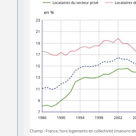
Locataires du secteur privé
Locataires d
en %
23
21
19
17
15
13
11
9
7
1986
1990
1994
1998
2002
2
Champ : France, hors logements en collectivité (maisons de re