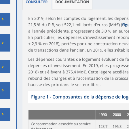
CONSULTER
DOCUMENTATION
En 2019, selon les comptes du logement, les
dépens
21,5 % du PIB, soit 522,1 milliards d’euros (Md€) (
fig
à l’année précédente, progressant de 3,0 % en euros
En particulier, les
dépenses d’investissement
rebond
+ 2,9 % en 2018), portées par une construction neu
de transactions dans l’ancien. En 2019, elles s’établ
Les
dépenses courantes de logement
évoluent de fa
dépenses d’investissement. En 2019, elles progresse
2018) et s’élèvent à 375,4 Md€. Cette légère accélér
rebond des charges et à l’accentuation de la croissa
hausse des prix dans le secteur libre.
Figure 1 - Composantes de la dépense de lo
1990
2000
2
Consommation associée au service
123,7
195,3
2