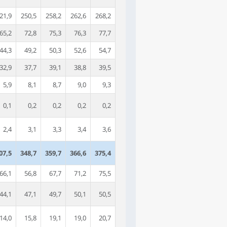
21,9
250,5
258,2
262,6
268,2
65,2
72,8
75,3
76,3
77,7
44,3
49,2
50,3
52,6
54,7
32,9
37,7
39,1
38,8
39,5
5,9
8,1
8,7
9,0
9,3
0,1
0,2
0,2
0,2
0,2
2,4
3,1
3,3
3,4
3,6
07,5
348,7
359,7
366,6
375,4
66,1
56,8
67,7
71,2
75,5
44,1
47,1
49,7
50,1
50,5
14,0
15,8
19,1
19,0
20,7