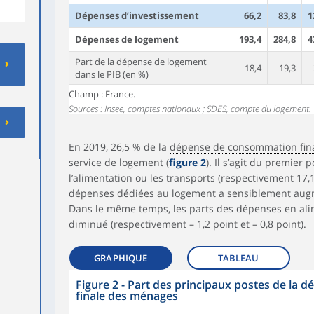
Dépenses d’investissement
66,2
83,8
1
Dépenses de logement
193,4
284,8
4
Part de la dépense de logement
18,4
19,3
dans le PIB (en %)
Champ : France.
Sources : Insee, comptes nationaux ; SDES, compte du logement.
En 2019, 26,5 % de la
dépense de consommation fin
service de logement (
figure 2
). Il s’agit du premier
l’alimentation ou les transports (respectivement 17,1
dépenses dédiées au logement a sensiblement augme
Dans le même temps, les parts des dépenses en alim
diminué (respectivement – 1,2 point et – 0,8 point).
GRAPHIQUE
TABLEAU
Figure 2 - Part des principaux postes de la
finale des ménages