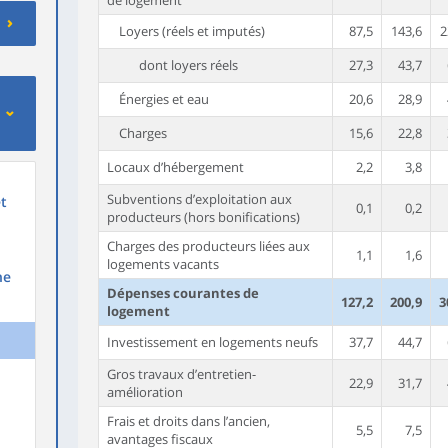
de logement
Loyers (réels et imputés)
87,5
143,6
2
dont loyers réels
27,3
43,7
Énergies et eau
20,6
28,9
Charges
15,6
22,8
Locaux d’hébergement
2,2
3,8
Subventions d’exploitation aux
t
0,1
0,2
producteurs (hors bonifications)
Charges des producteurs liées aux
1,1
1,6
logements vacants
ne
Dépenses courantes de
127,2
200,9
3
logement
Investissement en logements neufs
37,7
44,7
Gros travaux d’entretien-
22,9
31,7
amélioration
Frais et droits dans l’ancien,
5,5
7,5
avantages fiscaux