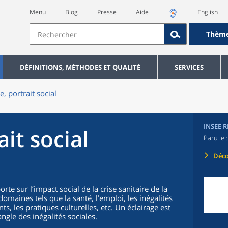
Menu
Blog
Presse
Aide
English
Thèm
DÉFINITIONS, MÉTHODES ET QUALITÉ
SERVICES
e, portrait social
INSEE 
ait social
Paru le 
Déco
rte sur l’impact social de la crise sanitaire de la
maines tels que la santé, l’emploi, les inégalités
, les pratiques culturelles, etc. Un éclairage est
angle des inégalités sociales.