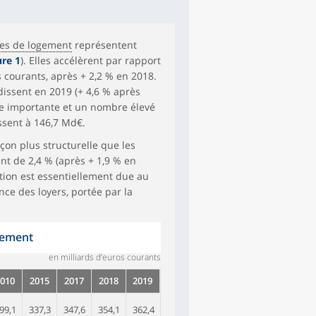
es de logement
représentent
ure 1
). Elles accélèrent par rapport
 courants, après + 2,2 % en 2018.
issent en 2019 (+ 4,6 % après
ve importante et un nombre élevé
issent à 146,7 Md€.
çon plus structurelle que les
nt de 2,4 % (après + 1,9 % en
ation est essentiellement due au
nce des loyers, portée par la
gement
en milliards d’euros courants
010
2015
2017
2018
2019
99,1
337,3
347,6
354,1
362,4