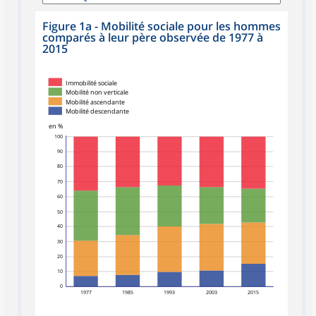
Figure 1a - Mobilité sociale pour les hommes
comparés à leur père observée de 1977 à
2015
Immobilité sociale
Mobilité non verticale
Mobilité ascendante
Mobilité descendante
en %
100
90
80
70
60
50
40
30
20
10
0
1977
1985
1993
2003
2015