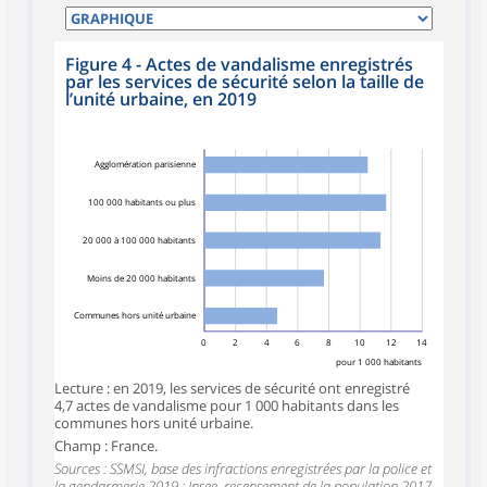
Figure 4 - Actes de vandalisme enregistrés
par les services de sécurité selon la taille de
l’unité urbaine, en 2019
Agglomération parisienne
100 000 habitants ou plus
20 000 à 100 000 habitants
Moins de 20 000 habitants
Communes hors unité urbaine
0
2
4
6
8
10
12
14
pour 1 000 habitants
Lecture : en 2019, les services de sécurité ont enregistré
4,7 actes de vandalisme pour 1 000 habitants dans les
communes hors unité urbaine.
Champ : France.
Sources : SSMSI, base des infractions enregistrées par la police et
la gendarmerie 2019 ; Insee, recensement de la population 2017.