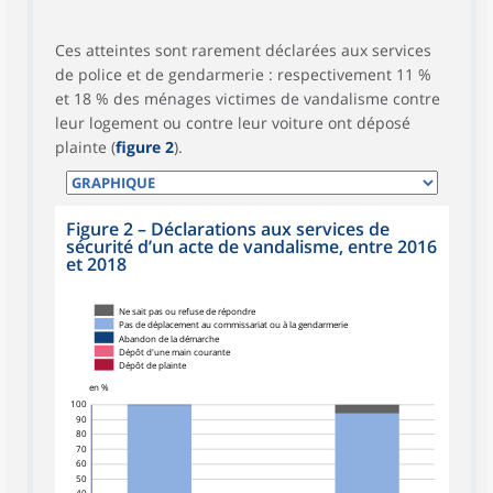
Ces atteintes sont rarement déclarées aux services
de police et de gendarmerie : respectivement 11 %
et 18 % des ménages victimes de vandalisme contre
leur logement ou contre leur voiture ont déposé
plainte (
figure 2
).
Figure 2 – Déclarations aux services de
sécurité d’un acte de vandalisme, entre 2016
et 2018
Ne sait pas ou refuse de répondre
Pas de déplacement au commissariat ou à la gendarmerie
Abandon de la démarche
Dépôt d'une main courante
Dépôt de plainte
en %
100
90
80
70
60
50
40