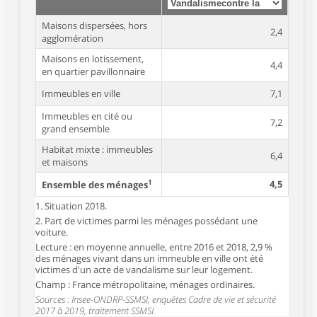
Maisons dispersées, hors
2,4
agglomération
Maisons en lotissement,
4,4
en quartier pavillonnaire
Immeubles en ville
7,1
Immeubles en cité ou
7,2
grand ensemble
Habitat mixte : immeubles
6,4
et maisons
1
4,5
Ensemble des ménages
1. Situation 2018.
2. Part de victimes parmi les ménages possédant une
voiture.
Lecture : en moyenne annuelle, entre 2016 et 2018, 2,9 %
des ménages vivant dans un immeuble en ville ont été
victimes d'un acte de vandalisme sur leur logement.
Champ : France métropolitaine, ménages ordinaires.
Sources : Insee-ONDRP-SSMSI, enquêtes Cadre de vie et sécurité
2017 à 2019, traitement SSMSI.