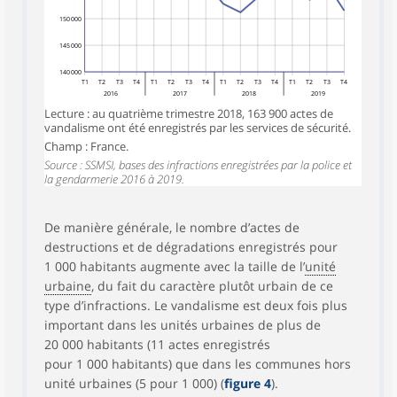
150 000
145 000
140 000
T1
T2
T3
T4
T1
T2
T3
T4
T1
T2
T3
T4
T1
T2
T3
T4
2016
2017
2018
2019
Lecture : au quatrième trimestre 2018, 163 900 actes de
vandalisme ont été enregistrés par les services de sécurité.
Champ : France.
Source : SSMSI, bases des infractions enregistrées par la police et
la gendarmerie 2016 à 2019.
De manière générale, le nombre d’actes de
destructions et de dégradations enregistrés pour
1 000 habitants augmente avec la taille de l’
unité
urbaine
, du fait du caractère plutôt urbain de ce
type d’infractions. Le vandalisme est deux fois plus
important dans les unités urbaines de plus de
20 000 habitants (11 actes enregistrés
pour 1 000 habitants) que dans les communes hors
unité urbaines (5 pour 1 000) (
figure 4
).