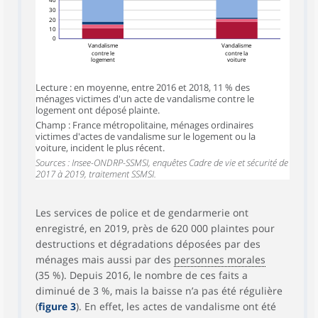
30
20
10
0
Vandalisme
Vandalisme
contre le
contre la
logement
voiture
Lecture : en moyenne, entre 2016 et 2018, 11 % des
ménages victimes d'un acte de vandalisme contre le
logement ont déposé plainte.
Champ : France métropolitaine, ménages ordinaires
victimes d'actes de vandalisme sur le logement ou la
voiture, incident le plus récent.
Sources : Insee-ONDRP-SSMSI, enquêtes Cadre de vie et sécurité de
2017 à 2019, traitement SSMSI.
Les services de police et de gendarmerie ont
enregistré, en 2019, près de 620 000 plaintes pour
destructions et dégradations déposées par des
ménages mais aussi par des
personnes morales
(35 %). Depuis 2016, le nombre de ces faits a
diminué de 3 %, mais la baisse n’a pas été régulière
(
figure 3
). En effet, les actes de vandalisme ont été