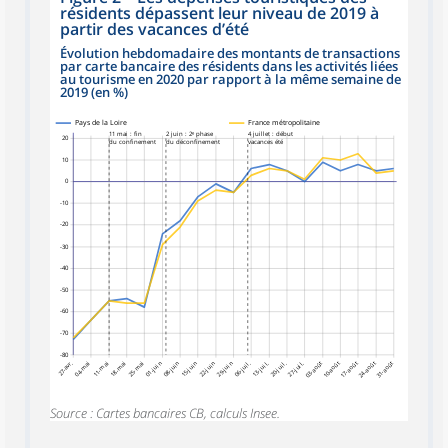
résidents dépassent leur niveau de 2019 à
partir des vacances d’été
Évolution hebdomadaire des montants de transactions
par carte bancaire des résidents dans les activités liées
au tourisme en 2020 par rapport à la même semaine de
2019 (en %)
Pays de la Loire
France métropolitaine
11 mai : fin
2 juin : 2ᵉ phase
4 juillet : début
20
du confinement
du déconfinement
vacances été
10
0
-10
-20
-30
-40
-50
-60
-70
-80
27-avr.
04-mai
11-mai
18-mai
25-mai
01-juin
08-juin
15-juin
22-juin
29-juin
06-juil.
13-juil.
20-juil.
27-juil.
03-août
10-août
17-août
24-août
31-août
Source : Cartes bancaires CB, calculs Insee.