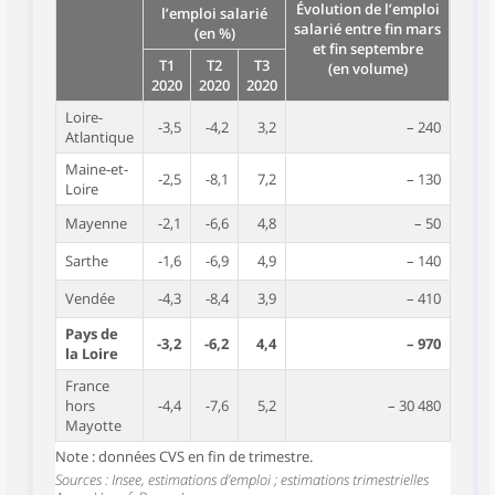
Évolution de l’emploi
l’emploi salarié
salarié entre fin mars
(en %)
et fin septembre
T1
T2
T3
(en volume)
2020
2020
2020
Loire-
-3,5
-4,2
3,2
– 240
Atlantique
Maine-et-
-2,5
-8,1
7,2
– 130
Loire
Mayenne
-2,1
-6,6
4,8
– 50
Sarthe
-1,6
-6,9
4,9
– 140
Vendée
-4,3
-8,4
3,9
– 410
Pays de
-3,2
-6,2
4,4
– 970
la Loire
France
hors
-4,4
-7,6
5,2
– 30 480
Mayotte
Note : données CVS en fin de trimestre.
Sources : Insee, estimations d’emploi ; estimations trimestrielles