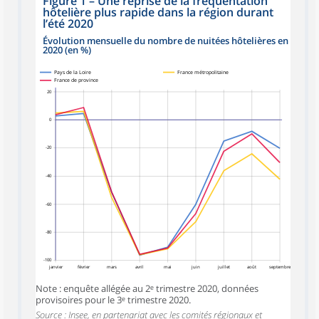
Figure 1
–
Une reprise de la fréquentation
hôtelière plus rapide dans la région durant
l’été 2020
Évolution mensuelle du nombre de nuitées hôtelières en
2020 (en %)
Pays de la Loire
France métropolitaine
France de province
20
0
-20
-40
-60
-80
-100
janvier
février
mars
avril
mai
juin
juillet
août
septembre
Note : enquête allégée au 2ᵉ trimestre 2020, données
provisoires pour le 3ᵉ trimestre 2020.
Source : Insee, en partenariat avec les comités régionaux et