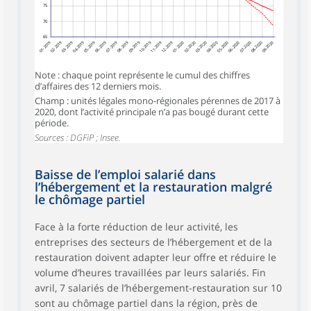
75
70
65
01-2019
02-2019
03-2019
04-2019
05-2019
06-2019
07-2019
08-2019
09-2019
10-2019
11-2019
12-2019
01-2020
02-2020
03-2020
04-2020
05-2020
06-2020
07-2020
08-2020
09-2020
Note : chaque point représente le cumul des chiffres
d’affaires des 12 derniers mois.
Champ : unités légales mono-régionales pérennes de 2017 à
2020, dont l’activité principale n’a pas bougé durant cette
période.
Sources : DGFiP ; Insee.
Baisse de l’emploi salarié dans
l’hébergement et la restauration malgré
le chômage partiel
Face à la forte réduction de leur activité, les
entreprises des secteurs de l’hébergement et de la
restauration doivent adapter leur offre et réduire le
volume d’heures travaillées par leurs salariés. Fin
avril, 7 salariés de l’hébergement-restauration sur 10
sont au chômage partiel dans la région, près de