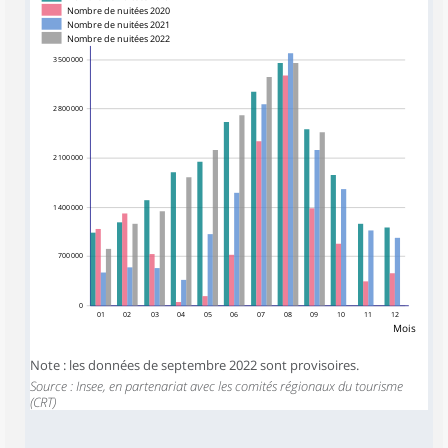
Nombre de nuitées 2020
Nombre de nuitées 2021
Nombre de nuitées 2022
3 500 000
2 800 000
2 100 000
1 400 000
700 000
0
01
02
03
04
05
06
07
08
09
10
11
12
Mois
Note : les données de septembre 2022 sont provisoires.
Source : Insee, en partenariat avec les comités régionaux du tourisme
(CRT)