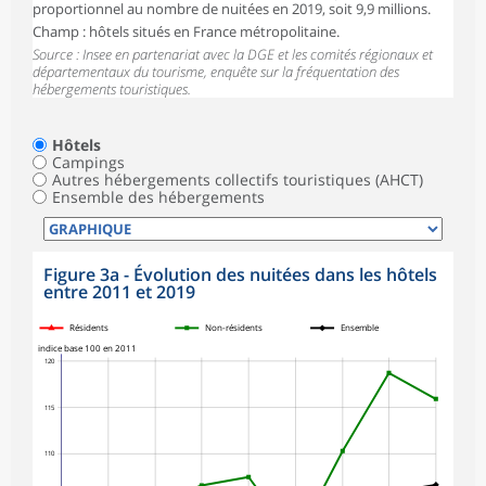
proportionnel au nombre de nuitées en 2019, soit 9,9 millions.
Champ : hôtels situés en France métropolitaine.
Source : Insee en partenariat avec la DGE et les comités régionaux et
départementaux du tourisme, enquête sur la fréquentation des
hébergements touristiques.
Hôtels
Campings
Autres hébergements collectifs touristiques (AHCT)
Ensemble des hébergements
Figure 3a - Évolution des nuitées dans les hôtels
entre 2011 et 2019
symboles_defaut.xml,triangle
symboles_defaut.xml,carre
symboles_defaut.xml,losange
Résidents
Non-résidents
Ensemble
indice base 100 en 2011
120
115
110