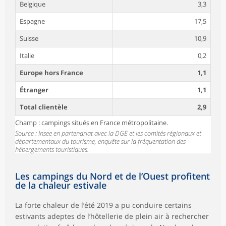
Belgique
3,3
Espagne
17,5
Suisse
10,9
Italie
0,2
Europe hors France
1,1
Étranger
1,1
Total clientèle
2,9
Champ : campings situés en France métropolitaine.
Source : Insee en partenariat avec la DGE et les comités régionaux et
départementaux du tourisme, enquête sur la fréquentation des
hébergements touristiques.
Les campings du Nord et de l’Ouest profitent
de la chaleur estivale
La forte chaleur de l’été 2019 a pu conduire certains
estivants adeptes de l’hôtellerie de plein air à rechercher