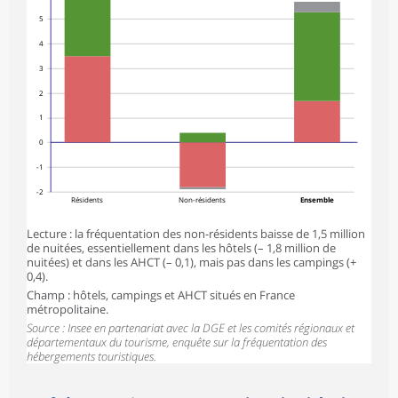
5
4
3
2
1
0
-1
-2
Résidents
Non-résidents
Ensemble
Lecture : la fréquentation des non-résidents baisse de 1,5 million
de nuitées, essentiellement dans les hôtels (– 1,8 million de
nuitées) et dans les AHCT (– 0,1), mais pas dans les campings (+
0,4).
Champ : hôtels, campings et AHCT situés en France
métropolitaine.
Source : Insee en partenariat avec la DGE et les comités régionaux et
départementaux du tourisme, enquête sur la fréquentation des
hébergements touristiques.