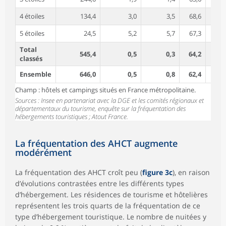
4 étoiles
134,4
3,0
3,5
68,6
5 étoiles
24,5
5,2
5,7
67,3
Total
545,4
0,5
0,3
64,2
classés
Ensemble
646,0
0,5
0,8
62,4
Champ : hôtels et campings situés en France métropolitaine.
Sources : Insee en partenariat avec la DGE et les comités régionaux et
départementaux du tourisme, enquête sur la fréquentation des
hébergements touristiques ; Atout France.
La fréquentation des AHCT augmente
modérément
La fréquentation des AHCT croît peu (
figure 3c
), en raison
d’évolutions contrastées entre les différents types
d’hébergement. Les résidences de tourisme et hôtelières
représentent les trois quarts de la fréquentation de ce
type d’hébergement touristique. Le nombre de nuitées y