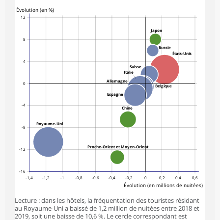
symboles_defaut.xml,rond
Évolution (en %)
12
Japon
8
Russie
États-Unis
4
Suisse
Italie
Allemagne
0
Belgique
Espagne
-4
Chine
Royaume-Uni
-8
Proche-Orient et Moyen-Orient
-12
-16
-1,4
-1,2
-1
-0,8
-0,6
-0,4
-0,2
0
0,2
0,4
0,6
Évolution (en millions de nuitées)
Lecture : dans les hôtels, la fréquentation des touristes résidant
au Royaume-Uni a baissé de 1,2 million de nuitées entre 2018 et
2019, soit une baisse de 10,6 %. Le cercle correspondant est