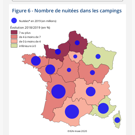
Figure 6 - Nombre de nuitées dans les campings
symboles_defaut.xml,rond
Nuitées* en 2019 (en millions)
Évolution 2018/2019 (en %)
7 ou plus
de 4 à moins de 7
de 0 à moins de 4
inférieure à 0
©IGN-Insee 2020