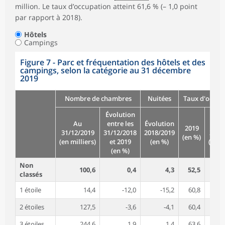
million. Le taux d’occupation atteint 61,6 % (– 1,0 point
par rapport à 2018).
Hôtels
Campings
Figure 7 - Parc et fréquentation des hôtels et des
campings, selon la catégorie au 31 décembre
2019
Nombre de chambres
Nuitées
Taux d'occup
Évolution
Au
entre les
Évolution
Évol
2019
31/12/2019
31/12/2018
2018/2019
2018
(en %)
(en milliers)
et 2019
(en %)
(en p
(en %)
Non
100,6
0,4
4,3
52,5
classés
1 étoile
14,4
-12,0
-15,2
60,8
2 étoiles
127,5
-3,6
-4,1
60,4
3 étoiles
244,6
1,9
1,4
63,6