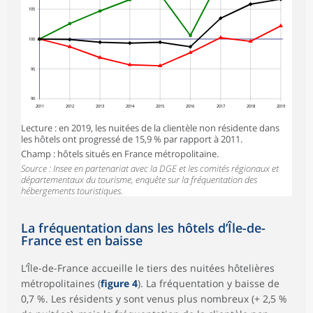
105
100
95
90
2011
2012
2013
2014
2015
2016
2017
2018
2019
Lecture : en 2019, les nuitées de la clientèle non résidente dans
les hôtels ont progressé de 15,9 % par rapport à 2011.
Champ : hôtels situés en France métropolitaine.
Source : Insee en partenariat avec la DGE et les comités régionaux et
départementaux du tourisme, enquête sur la fréquentation des
hébergements touristiques.
La fréquentation dans les hôtels d’Île-de-
France est en baisse
L’Île-de-France accueille le tiers des nuitées hôtelières
métropolitaines (
figure 4
). La fréquentation y baisse de
0,7 %. Les résidents y sont venus plus nombreux (+ 2,5 %