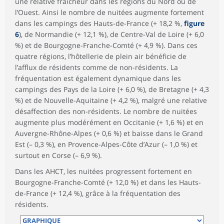
une relative fraîcheur dans les régions du Nord ou de
l’Ouest. Ainsi le nombre de nuitées augmente fortement
dans les campings des Hauts-de-France (+ 18,2 %,
figure
6
), de Normandie (+ 12,1 %), de Centre-Val de Loire (+ 6,0
%) et de Bourgogne-Franche-Comté (+ 4,9 %). Dans ces
quatre régions, l’hôtellerie de plein air bénéficie de
l’afflux de résidents comme de non-résidents. La
fréquentation est également dynamique dans les
campings des Pays de la Loire (+ 6,0 %), de Bretagne (+ 4,3
%) et de Nouvelle-Aquitaine (+ 4,2 %), malgré une relative
désaffection des non-résidents. Le nombre de nuitées
augmente plus modérément en Occitanie (+ 1,6 %) et en
Auvergne-Rhône-Alpes (+ 0,6 %) et baisse dans le Grand
Est (– 0,3 %), en Provence-Alpes-Côte d’Azur (– 1,0 %) et
surtout en Corse (– 6,9 %).
Dans les AHCT, les nuitées progressent fortement en
Bourgogne-Franche-Comté (+ 12,0 %) et dans les Hauts-
de-France (+ 12,4 %), grâce à la fréquentation des
résidents.