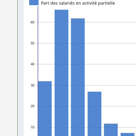
Part des salariés en activité partielle
60
50
40
30
20
10