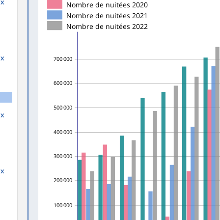
ux
Nombre de nuitées 2020
Nombre de nuitées 2021
Nombre de nuitées 2022
ux
700 000
600 000
500 000
ux
400 000
300 000
ux
200 000
100 000