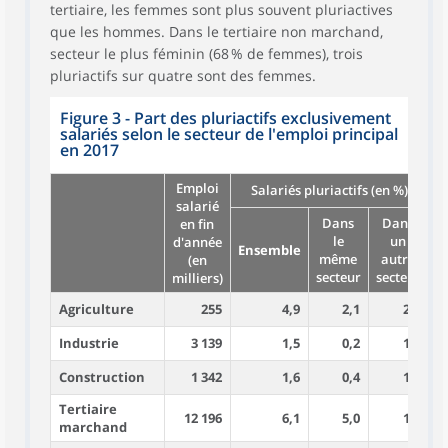
tertiaire, les femmes sont plus souvent pluriactives
que les hommes. Dans le tertiaire non marchand,
secteur le plus féminin (68 % de femmes), trois
pluriactifs sur quatre sont des femmes.
Figure 3 - Part des pluriactifs exclusivement
salariés selon le secteur de l'emploi principal
en 2017
Emploi
Salariés pluriactifs (en %)
salarié
Dans
Dans
en fin
le
un
d'année
Ensemble
même
autre
(en
secteur
secteur
milliers)
Agriculture
255
4,9
2,1
2,8
Industrie
3 139
1,5
0,2
1,3
Construction
1 342
1,6
0,4
1,2
Tertiaire
12 196
6,1
5,0
1,1
marchand