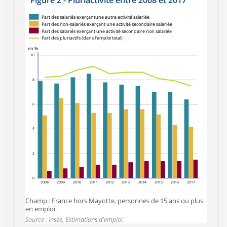
Figure 2 - Pluriactivité entre 2008 et 2017
Part des salariés exerçantune autre activité salariée
Part des non-salariés exerçant une activité secondaire salariée
Part des salariés exerçant une activité secondaire non salariée
Part des pluriactifs (dans l'emploi total)
en %
10
8
6
4
2
0
2008
2009
2010
2011
2012
2013
2014
2015
2016
2017
Champ : France hors Mayotte, personnes de 15 ans ou plus
en emploi.
Source : Insee, Estimations d'emploi.