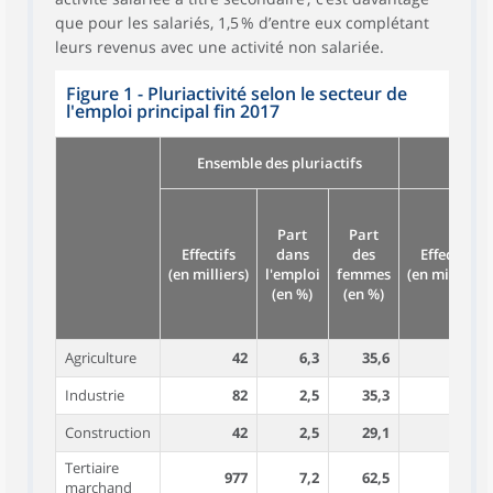
que pour les salariés, 1,5 % d’entre eux complétant
leurs revenus avec une activité non salariée.
Figure 1 - Pluriactivité selon le secteur de
l'emploi principal fin 2017
Ensemble des pluriactifs
Pluri
Part
Part
Effectifs
dans
des
Effectifs
(en milliers)
l'emploi
femmes
(en milliers)
(en %)
(en %)
Agriculture
42
6,3
35,6
18
Industrie
82
2,5
35,3
80
Construction
42
2,5
29,1
38
Tertiaire
977
7,2
62,5
937
marchand