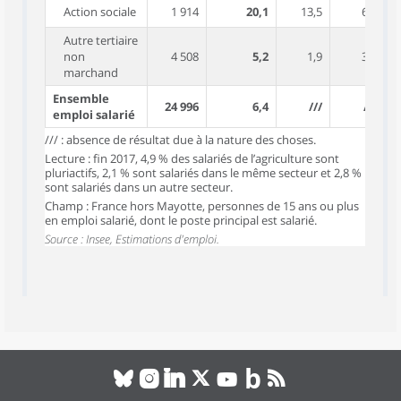
Action sociale
1 914
20,1
13,5
6,6
Autre tertiaire
non
4 508
5,2
1,9
3,3
marchand
Ensemble
24 996
6,4
///
///
emploi salarié
/// : absence de résultat due à la nature des choses.
Lecture : fin 2017, 4,9 % des salariés de l’agriculture sont
pluriactifs, 2,1 % sont salariés dans le même secteur et 2,8 %
sont salariés dans un autre secteur.
Champ : France hors Mayotte, personnes de 15 ans ou plus
en emploi salarié, dont le poste principal est salarié.
Source : Insee, Estimations d'emploi.