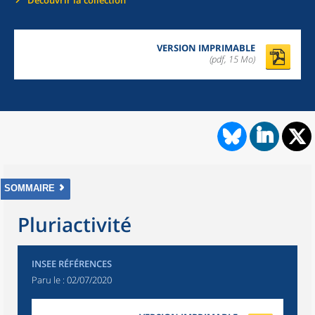
Découvrir la collection
VERSION IMPRIMABLE
(pdf, 15 Mo)
SOMMAIRE
Pluriactivité
INSEE RÉFÉRENCES
Paru le :
02/07/2020