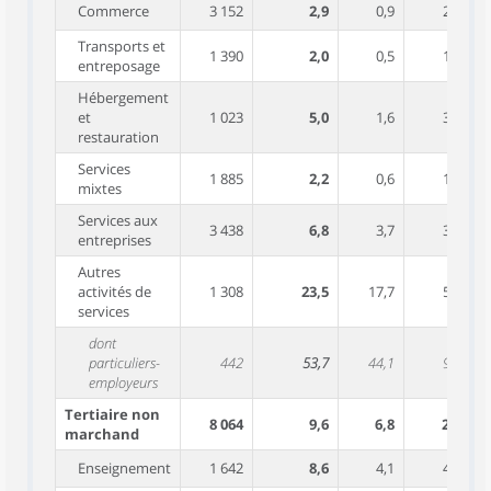
Commerce
3 152
2,9
0,9
2,0
Transports et
1 390
2,0
0,5
1,5
entreposage
Hébergement
et
1 023
5,0
1,6
3,4
restauration
Services
1 885
2,2
0,6
1,6
mixtes
Services aux
3 438
6,8
3,7
3,1
entreprises
Autres
activités de
1 308
23,5
17,7
5,8
services
dont
particuliers-
442
53,7
44,1
9,4
employeurs
Tertiaire non
8 064
9,6
6,8
2,8
marchand
Enseignement
1 642
8,6
4,1
4,5