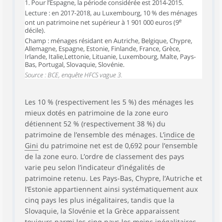
1. Pour l’Espagne, la période considérée est 2014-2015.
Lecture : en 2017-2018, au Luxembourg, 10 % des ménages
e
ont un patrimoine net supérieur à 1 901 000 euros (9
décile).
Champ : ménages résidant en Autriche, Belgique, Chypre,
Allemagne, Espagne, Estonie, Finlande, France, Grèce,
Irlande, Italie,Lettonie, Lituanie, Luxembourg, Malte, Pays-
Bas, Portugal, Slovaquie, Slovénie.
Source : BCE, enquête HFCS vague 3.
Les 10 % (respectivement les 5 %) des ménages les
mieux dotés en patrimoine de la zone euro
détiennent 52 % (respectivement 38 %) du
patrimoine de l’ensemble des ménages. L’
indice de
Gini
du patrimoine net est de 0,692 pour l’ensemble
de la zone euro. L’ordre de classement des pays
varie peu selon l’indicateur d’inégalités de
patrimoine retenu. Les Pays-Bas, Chypre, l’Autriche et
l’Estonie appartiennent ainsi systématiquement aux
cinq pays les plus inégalitaires, tandis que la
Slovaquie, la Slovénie et la Grèce apparaissent
toujours parmi les cinq pays les moins inégalitaires.