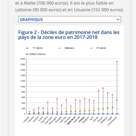
et à Malte (706 000 euros). Il est le plus faible en
Lettonie (90 000 euros) et en Lituanie (152 000 euros).
Figure 2 - Déciles de patrimoine net dans les
pays de la zone euro en 2017-2018
symboles_defaut.xml,carre
1ᵉʳ décile
Médiane
9ᵉ décile
en milliers d’euros
2 000
1 800
1 600
1 400
1 200
1 000
800
600
400
200
0
Pays Bas
Zone euro
Lettonie
Lituanie
Estonie
Grèce
Slovaquie
Allemagne
Portugal
Autriche
Slovénie
Finlande
France
Espagne¹
Italie
Irlande
Chypre
Belgique
Luxembourg
Malte