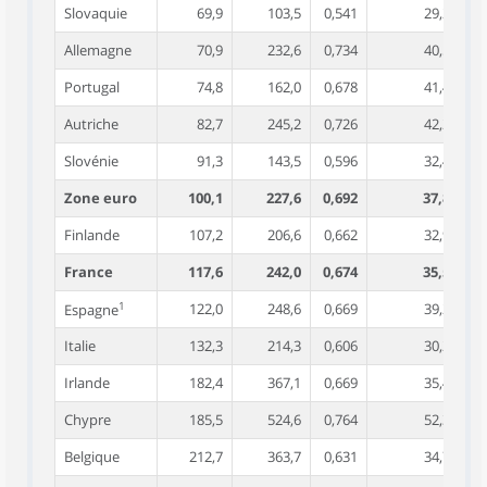
Slovaquie
69,9
103,5
0,541
29,2
Allemagne
70,9
232,6
0,734
40,5
Portugal
74,8
162,0
0,678
41,4
Autriche
82,7
245,2
0,726
42,2
Slovénie
91,3
143,5
0,596
32,4
Zone euro
100,1
227,6
0,692
37,8
Finlande
107,2
206,6
0,662
32,9
France
117,6
242,0
0,674
35,5
1
122,0
248,6
0,669
39,2
Espagne
Italie
132,3
214,3
0,606
30,2
Irlande
182,4
367,1
0,669
35,4
Chypre
185,5
524,6
0,764
52,3
Belgique
212,7
363,7
0,631
34,7