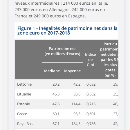
niveaux intermédiaires : 214 000 euros en Italie,
233 000 euros en Allemagne, 242 000 euros en
France et 249 000 euros en Espagne.
Figure 1 - Inégalités de patrimoine net dans la
zone euro en 2017-2018
Part du
Patrimoine net
patrimoine
pa
(en milliers d'euros)
Indice
net détenu
ne
de
par les 5 %
Gini
les plus
1
dotés
pl
Médiane
Moyenne
(en %)
Lettonie
20,2
42,2
0,682
39,5
Lituanie
46,3
83,6
0,582
35,2
Estonie
47,6
114,4
0,715
46,8
Grèce
60,1
93,3
0,601
27,0
Pays-Bas
67,1
184,5
0,786
42,0