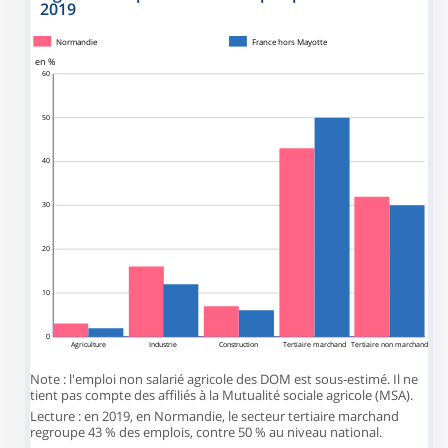
2019
Normandie
France hors Mayotte
en %
60
50
40
30
20
10
0
Agriculture
Industrie
Construction
Tertiaire marchand
Tertiaire non marchand
Note : l'emploi non salarié agricole des DOM est sous-estimé. Il ne
tient pas compte des affiliés à la Mutualité sociale agricole (MSA).
Lecture : en 2019, en Normandie, le secteur tertiaire marchand
regroupe 43 % des emplois, contre 50 % au niveau national.