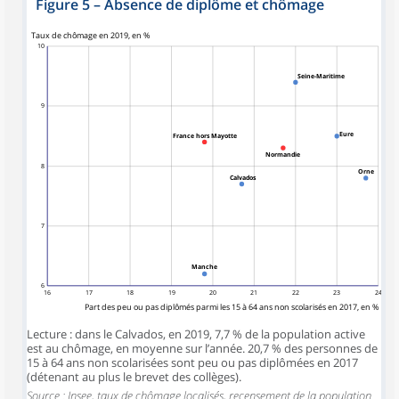
Figure 5
–
Absence de diplôme et chômage
symboles_defaut.xml,rond
Taux de chômage en 2019, en %
10
Seine-Maritime
9
Eure
France hors Mayotte
Normandie
8
Orne
Calvados
7
Manche
6
16
17
18
19
20
21
22
23
24
Part des peu ou pas diplômés parmi les 15 à 64 ans non scolarisés en 2017, en %
Lecture : dans le Calvados, en 2019, 7,7 % de la population active
est au chômage, en moyenne sur l’année. 20,7 % des personnes de
15 à 64 ans non scolarisées sont peu ou pas diplômées en 2017
(détenant au plus le brevet des collèges).
Source : Insee, taux de chômage localisés, recensement de la population