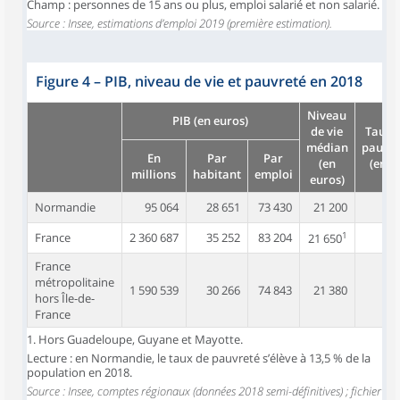
Champ : personnes de 15 ans ou plus, emploi salarié et non salarié.
Source : Insee, estimations d’emploi 2019 (première estimation).
Figure 4
–
PIB, niveau de vie et pauvreté en 2018
Niveau
PIB (en euros)
de vie
Taux 
médian
pauvre
En
Par
Par
(en
(en %
millions
habitant
emploi
euros)
Normandie
95 064
28 651
73 430
21 200
1
1
France
2 360 687
35 252
83 204
21 650
15
France
métropolitaine
1 590 539
30 266
74 843
21 380
1
hors Île-de-
France
1. Hors Guadeloupe, Guyane et Mayotte.
Lecture : en Normandie, le taux de pauvreté s’élève à 13,5 % de la
population en 2018.
Source : Insee, comptes régionaux (données 2018 semi-définitives) ; fichier