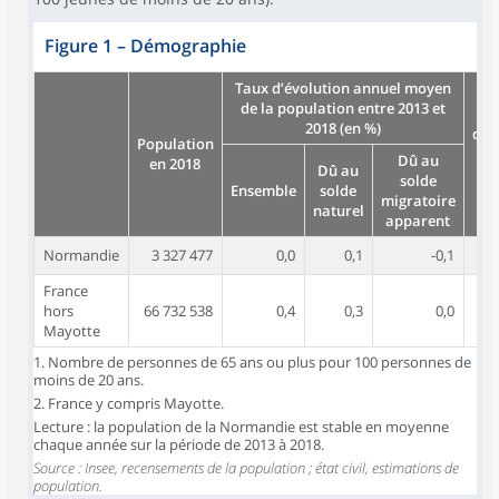
Figure 1
–
Démographie
Taux d’évolution annuel moyen
de la population entre 2013 et
No
2018 (en %)
d’e
Population
Dû au
en 2018
Dû au
f
solde
Ensemble
solde
en
migratoire
naturel
apparent
Normandie
3 327 477
0,0
0,1
-0,1
France
hors
66 732 538
0,4
0,3
0,0
Mayotte
1. Nombre de personnes de 65 ans ou plus pour 100 personnes de
moins de 20 ans.
2. France y compris Mayotte.
Lecture : la population de la Normandie est stable en moyenne
chaque année sur la période de 2013 à 2018.
Source : Insee, recensements de la population ; état civil, estimations de
population.