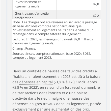
Investissement en
82,0
logements neufs
Gros travaux d’entretien-
67,2
amélioration
Note : Les charges ont été révisées en lien avec le passage
Frais et droits dans
en base 2020 des comptes nationaux, ainsi que
21,0
l’ancien, avantages fiscaux
l'investissement en logements neufs dans le cadre d'un
rebasage dans le compte satellite du logement.
Dépenses en capital
170,3
Lecture : En 2023, les ménages ont investi 82,0 milliards
d'euros en logements neufs.
Dépenses de logement
611,7
Champ : France.
Sources : Insee, comptes nationaux, base 2020 ; SDES,
Part de la dépense de
compte du logement 2023.
logement dans le PIB
21,7
(en %)
Dans un contexte de hausse des taux des crédits à
l’habitat, le ralentissement en 2023 est dû à la baisse
des
dépenses en capital
(-3,8 % à 170,3 Md€, après
+3,8 % en 2022), en raison d'un fort recul du nombre
de transactions dans l’ancien et d'une baisse
d’activité dans le neuf, malgré une hausse des
dépenses en gros travaux dans les logements, portée
exclusivement par une augmentation des prix.