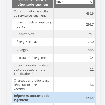
Composantes de la
dépense de logement
Consommation associée
436,6
au service de logement
Loyers (réels et imputés),
299,7
dont :
Loyers réels
91,1
Énergies et eau
72,0
Charges
55,5
Locaux d’hébergement
9,4
Subventions d’exploitation
aux producteurs (hors
0,2
bonifications)
Charges des producteurs
liées aux logements
4,6
vacants
Dépenses courantes de
441,4
logement