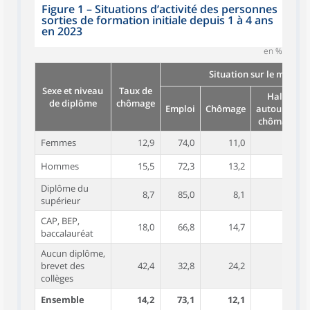
Figure 1 – Situations d’activité des personnes
sorties de formation initiale depuis 1 à 4 ans
en 2023
en %
Situation sur le marché
Sexe et niveau
Taux de
Halo
de diplôme
chômage
Emploi
Chômage
autour du
chômage
Femmes
12,9
74,0
11,0
6,2
Hommes
15,5
72,3
13,2
7,0
Diplôme du
8,7
85,0
8,1
3,5
supérieur
CAP, BEP,
18,0
66,8
14,7
8,4
baccalauréat
Aucun diplôme,
brevet des
42,4
32,8
24,2
16,6
collèges
Ensemble
14,2
73,1
12,1
6,6