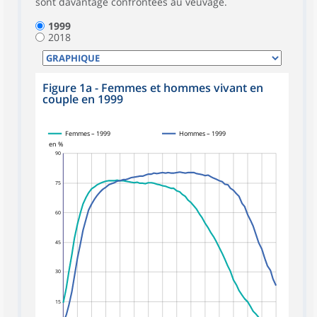
sont davantage confrontées au veuvage.
1999
2018
Figure 1a - Femmes et hommes vivant en
couple en 1999
Femmes – 1999
Hommes – 1999
en %
90
75
60
45
30
15