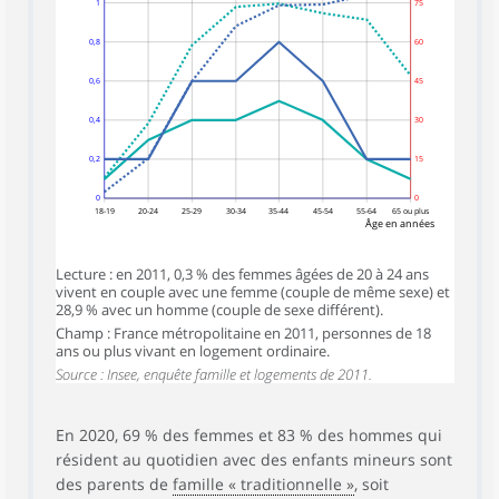
1
75
0,8
60
0,6
45
0,4
30
0,2
15
0
0
18-19
20-24
25-29
30-34
35-44
45-54
55-64
65 ou plus
Âge en années
Lecture : en 2011, 0,3 % des femmes âgées de 20 à 24 ans
vivent en couple avec une femme (couple de même sexe) et
28,9 % avec un homme (couple de sexe différent).
Champ : France métropolitaine en 2011, personnes de 18
ans ou plus vivant en logement ordinaire.
Source : Insee, enquête famille et logements de 2011.
En 2020, 69 % des femmes et 83 % des hommes qui
résident au quotidien avec des enfants mineurs sont
des parents de
famille « traditionnelle »
, soit