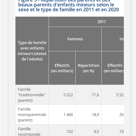
beaux-parents d'enfants mineurs selon le
sexe et le type de famille en 2011 et en 2020
2011
Femmes
Homme
Type de famille
avec enfants
mineurs (statut
de l'adulte)
Effectifs
Répartition
Effectifs
Ré
(en milliers)
(en %)
(en milliers)
Famille
"traditionnelle"
5 522
71,6
5 522
(parent)
Famille
monoparentale
1 460
18,9
261
(parent)
Famille
732
9,5
732
recomposée