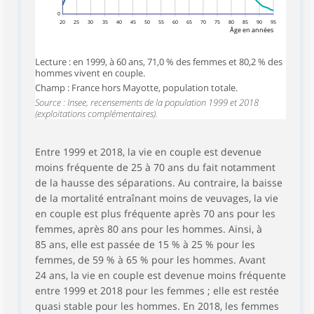
0
20
25
30
35
40
45
50
55
60
65
70
75
80
85
90
95
Âge en années
Lecture : en 1999, à 60 ans, 71,0 % des femmes et 80,2 % des
hommes vivent en couple.
Champ : France hors Mayotte, population totale.
Source : Insee, recensements de la population 1999 et 2018
(exploitations complémentaires).
Entre 1999 et 2018, la vie en couple est devenue
moins fréquente de 25 à 70 ans du fait notamment
de la hausse des séparations. Au contraire, la baisse
de la mortalité entraînant moins de veuvages, la vie
en couple est plus fréquente après 70 ans pour les
femmes, après 80 ans pour les hommes. Ainsi, à
85 ans, elle est passée de 15 % à 25 % pour les
femmes, de 59 % à 65 % pour les hommes. Avant
24 ans, la vie en couple est devenue moins fréquente
entre 1999 et 2018 pour les femmes ; elle est restée
quasi stable pour les hommes. En 2018, les femmes