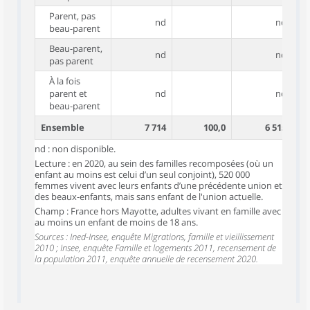
Parent, pas
nd
nd
beau-parent
Beau-parent,
nd
nd
pas parent
À la fois
parent et
nd
nd
beau-parent
Ensemble
7 714
100,0
6 515
nd : non disponible.
Lecture : en 2020, au sein des familles recomposées (où un
enfant au moins est celui d’un seul conjoint), 520 000
femmes vivent avec leurs enfants d’une précédente union et
des beaux-enfants, mais sans enfant de l'union actuelle.
Champ : France hors Mayotte, adultes vivant en famille avec
au moins un enfant de moins de 18 ans.
Sources : Ined-Insee, enquête Migrations, famille et vieillissement
2010 ; Insee, enquête Famille et logements 2011, recensement de
la population 2011, enquête annuelle de recensement 2020.