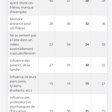
40
37
38
34
ayant choisi ces
filières, manque
d’exemples
Moindre
attirance pour
28
36
32
36
ces filières
Ne se sentent pas
à l'aise dans un
milieu
23
24
24
32
essentiellement
masculin/féminin
Influence des
parents, de la
27
33
30
32
famille
Influence de leurs
pairs (amis,
15
16
15
21
lycéens,
étudiants, etc.)
Influence des
professeurs et
psychologues de
l’Éducation
33
30
31
25