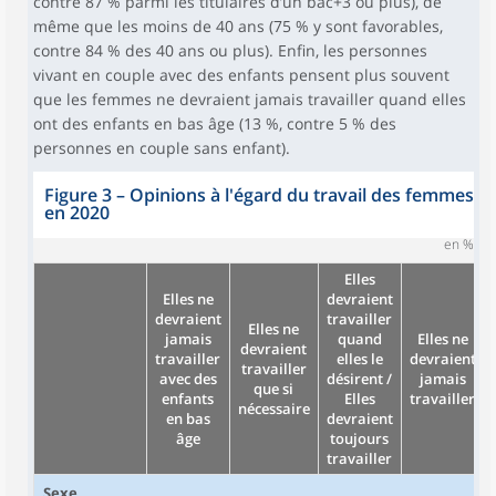
contre 87 % parmi les titulaires d’un bac+3 ou plus), de
même que les moins de 40 ans (75 % y sont favorables,
contre 84 % des 40 ans ou plus). Enfin, les personnes
vivant en couple avec des enfants pensent plus souvent
que les femmes ne devraient jamais travailler quand elles
ont des enfants en bas âge (13 %, contre 5 % des
personnes en couple sans enfant).
Figure 3 – Opinions à l'égard du travail des femmes
en 2020
en %
Elles
Elles ne
devraient
devraient
travailler
Elles ne
jamais
quand
Elles ne
devraient
travailler
elles le
devraient
travailler
avec des
désirent /
jamais
que si
enfants
Elles
travailler
nécessaire
en bas
devraient
âge
toujours
travailler
Sexe