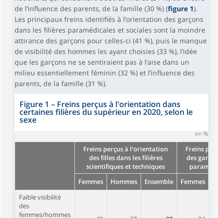
de l’influence des parents, de la famille (30 %) (
figure 1
).
Les principaux freins identifiés à l’orientation des garçons
dans les filières paramédicales et sociales sont la moindre
attirance des garçons pour celles‑ci (41 %), puis le manque
de visibilité des hommes les ayant choisies (33 %), l’idée
que les garçons ne se sentiraient pas à l’aise dans un
milieu essentiellement féminin (32 %) et l’influence des
parents, de la famille (31 %).
Figure 1 – Freins perçus à l'orientation dans
certaines filières du supérieur en 2020, selon le
sexe
en %
Freins perçus à l'orientation
Freins perç
des filles dans les filières
des garçons
scientifiques et techniques
paramédic
Femmes
Hommes
Ensemble
Femmes
H
Faible visibilité
des
femmes/hommes