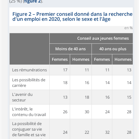
(25 %) (
figure 2
).
Figure 2 – Premier conseil donné dans la recherche
d'un emploi en 2020, selon le sexe et l'âge
en %
Conseil aux jeunes femmes
Moins de 40 ans
40 ans ou plus
E
Femmes
Hommes
Femmes
Hommes
Les rémunérations
17
11
11
13
Les possibilités de
18
16
14
14
carrière
L'avenir du
13
18
16
15
secteur
L'intérêt, le
26
30
24
28
contenu du travail
La possibilité de
conjuguer sa vie
24
22
32
28
de famille et sa vie