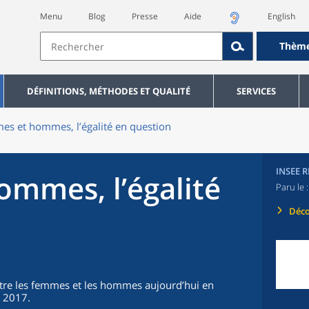
Menu
Blog
Presse
Aide
English
Thèm
DÉFINITIONS, MÉTHODES ET QUALITÉ
SERVICES
s et hommes, l’égalité en question
INSEE 
mmes, l’égalité
Paru le 
Déco
 entre les femmes et les hommes aujourd’hui en
e 2017.