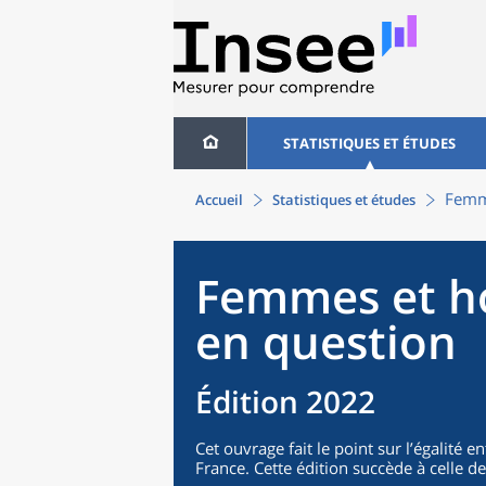
STATISTIQUES ET ÉTUDES
Femme
Accueil
Statistiques et études
Femmes et ho
en question
Édition 2022
Cet ouvrage fait le point sur l’égalité
France. Cette édition succède à celle d