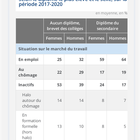
période 2017-2020
en moyenne, en %
Aucun diplôme,
Diplôme du
brevet des collèges
secondaire
Femmes
Hommes
Femmes
Hommes
Fem
Situation sur le marché du travail
En emploi
25
32
59
64
Au
22
29
17
19
chômage
Inactifs
53
39
24
17
Halo
autour du
14
14
8
7
chômage
En
formation
formelle
13
10
8
5
(hors
halo)