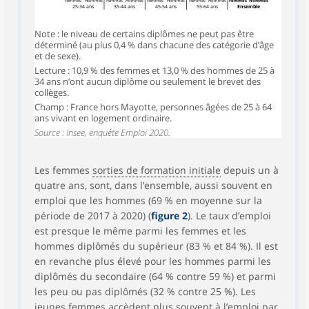
Femmes
Hommes
Femmes
Hommes
Femmes
Hommes
Femmes
Hommes
Femmes
Hommes
25-34 ans
35-44 ans
45-54 ans
55-64 ans
Ensemble
Note : le niveau de certains diplômes ne peut pas être
déterminé (au plus 0,4 % dans chacune des catégorie d’âge
et de sexe).
Lecture : 10,9 % des femmes et 13,0 % des hommes de 25 à
34 ans n’ont aucun diplôme ou seulement le brevet des
collèges.
Champ : France hors Mayotte, personnes âgées de 25 à 64
ans vivant en logement ordinaire.
Source : Insee, enquête Emploi 2020.
Les femmes
sorties de formation initiale
depuis un à
quatre ans, sont, dans l’ensemble, aussi souvent en
emploi que les hommes (69 % en moyenne sur la
période de 2017 à 2020) (
figure 2
). Le taux d’emploi
est presque le même parmi les femmes et les
hommes diplômés du supérieur (83 % et 84 %). Il est
en revanche plus élevé pour les hommes parmi les
diplômés du secondaire (64 % contre 59 %) et parmi
les peu ou pas diplômés (32 % contre 25 %). Les
jeunes femmes accèdent plus souvent à l’emploi par