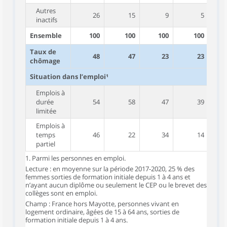
Autres
26
15
9
5
inactifs
Ensemble
100
100
100
100
Taux de
48
47
23
23
chômage
Situation dans l’emploi¹
Emplois à
durée
54
58
47
39
limitée
Emplois à
temps
46
22
34
14
partiel
1. Parmi les personnes en emploi.
Lecture : en moyenne sur la période 2017-2020, 25 % des
femmes sorties de formation initiale depuis 1 à 4 ans et
n’ayant aucun diplôme ou seulement le CEP ou le brevet des
collèges sont en emploi.
Champ : France hors Mayotte, personnes vivant en
logement ordinaire, âgées de 15 à 64 ans, sorties de
formation initiale depuis 1 à 4 ans.