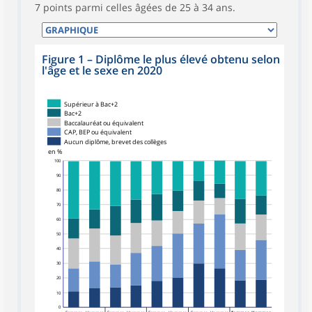
7 points parmi celles âgées de 25 à 34 ans.
Figure 1 – Diplôme le plus élevé obtenu selon
l'âge et le sexe en 2020
Supérieur à Bac+2
Bac+2
Baccalauréat ou équivalent
CAP, BEP ou équivalent
Aucun diplôme, brevet des collèges
en %
100
90
80
70
60
50
40
30
20
10
0