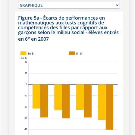
Figure 5a - Écarts de performances en
mathématiques aux tests cognitifs de
compétences des filles par rapport aux
garçons selon le milieu social - élèves entrés
e
en 6
en 2007
En 6ᵉ
En 3ᵉ
en %
20
10
0
-10
-20
-30
-40