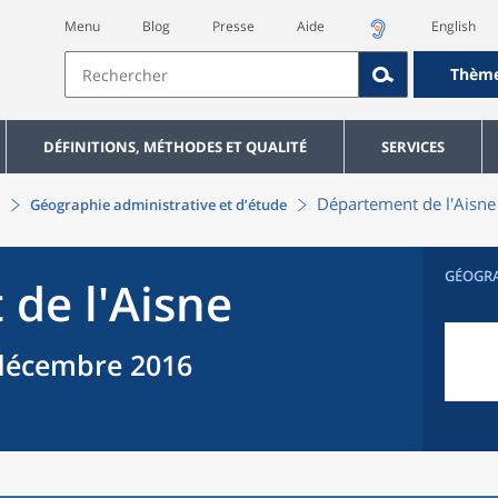
Menu
Blog
Presse
Aide
English
Thèm
DÉFINITIONS, MÉTHODES ET QUALITÉ
SERVICES
Département
de l'
Aisne
Géographie administrative et d’étude
GÉOGR
t
de l'
Aisne
décembre 2016