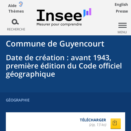
English
Aide
Thèmes
Presse
RECHERCHE
MENU
Commune
de
Guyencourt
Date de création
: avant 1943,
première édition du Code officiel
géographique
GÉOGRAPHIE
TÉLÉCHARGER
(zip, 13 ko)