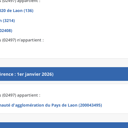
(02497) appartient :
2020
de
Laon (136)
n (3214)
02408)
(02497) n’appartient :
rence : 1er janvier 2026)
(02497) appartient :
uté d'agglomération du Pays de Laon (200043495)