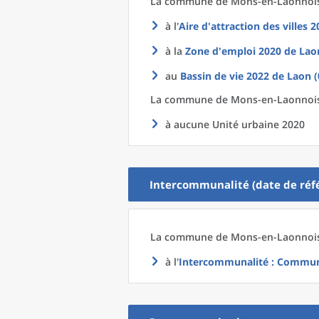
La commune
de
Mons-en-Laonnois 
à l'
Aire d'attraction des villes 
à la
Zone d'emploi 2020
de
Lao
au
Bassin de vie 2022
de
Laon (
La commune
de
Mons-en-Laonnois 
à aucune Unité urbaine 2020
Intercommunalité (date de réfé
La commune
de
Mons-en-Laonnois 
à l'
Intercommunalité
: Communa