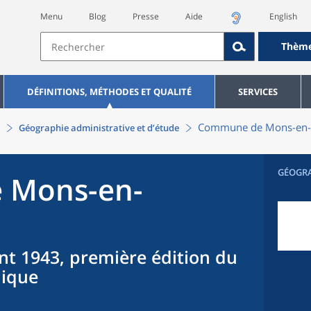
Menu
Blog
Presse
Aide
English
Thèm
DÉFINITIONS, MÉTHODES ET QUALITÉ
SERVICES
Commune
de
Mons-en-
Géographie administrative et d’étude
GÉOGR
e
Mons-en-
nt 1943, première édition du
hique