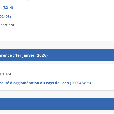
n (3214)
02408)
partient :
rence : 1er janvier 2026)
rtient :
uté d'agglomération du Pays de Laon (200043495)