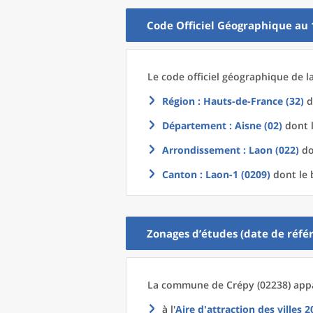
Code Officiel Géographique au 
Le code officiel géographique
de l
Région
: Hauts-de-France (32)
d
Département
: Aisne (02)
dont l
Arrondissement
: Laon (022)
do
Canton
: Laon-1 (0209)
dont le 
Zonages d’études (date de référ
La commune
de
Crépy (02238) appa
à l'
Aire d'attraction des villes 