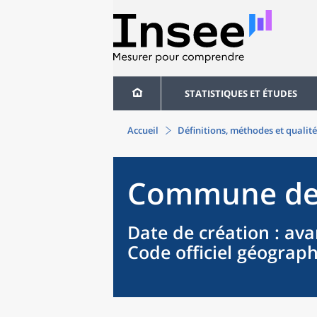
STATISTIQUES ET ÉTUDES
Accueil
Définitions, méthodes et qualité
Commune
d
Date de création
: ava
Code officiel géograp