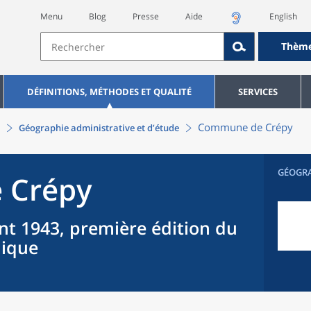
Menu
Blog
Presse
Aide
English
Thèm
DÉFINITIONS, MÉTHODES ET QUALITÉ
SERVICES
Commune
de
Crépy
Géographie administrative et d’étude
GÉOGR
e
Crépy
nt 1943, première édition du
hique