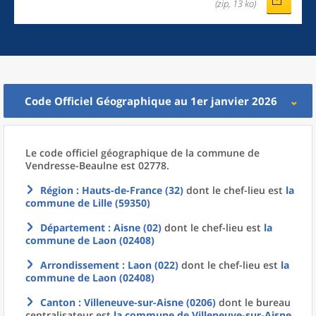
(zip, 13 ko)
Code Officiel Géographique au 1er janvier 2026
Le code officiel géographique
de la
commune
de
Vendresse-Beaulne est 02778.
Région
: Hauts-de-France (32)
dont le chef-lieu est
la
commune
de
Lille (59350)
Département
: Aisne (02)
dont le chef-lieu est
la
commune
de
Laon (02408)
Arrondissement
: Laon (022)
dont le chef-lieu est
la
commune
de
Laon (02408)
Canton
: Villeneuve-sur-Aisne (0206)
dont le bureau
centralisateur est
la commune
de
Villeneuve-sur-Aisne