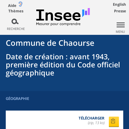
English
Aide
Thèmes
Presse
RECHERCHE
MENU
Commune
de
Chaourse
Date de création
: avant 1943,
première édition du Code officiel
géographique
GÉOGRAPHIE
TÉLÉCHARGER
(zip, 13 ko)