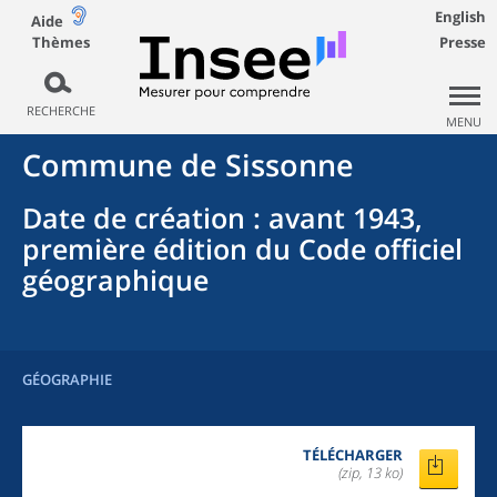
English
Aide
Thèmes
Presse
RECHERCHE
MENU
Commune
de
Sissonne
Date de création
: avant 1943,
première édition du Code officiel
géographique
GÉOGRAPHIE
TÉLÉCHARGER
(zip, 13 ko)