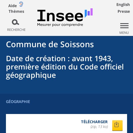
English
Aide
Thèmes
Presse
RECHERCHE
MENU
Commune
de
Soissons
Date de création
: avant 1943,
première édition du Code officiel
géographique
GÉOGRAPHIE
TÉLÉCHARGER
(zip, 13 ko)