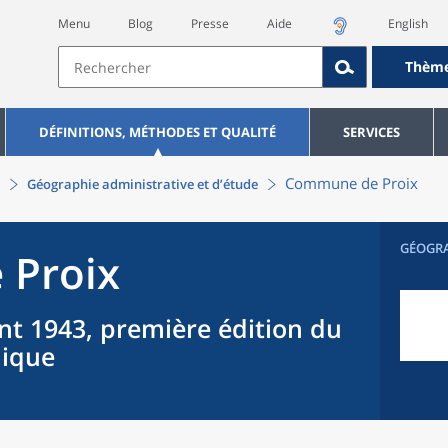
Menu
Blog
Presse
Aide
English
Thèm
DÉFINITIONS, MÉTHODES ET QUALITÉ
SERVICES
Commune
de
Proix
Géographie administrative et d’étude
GÉOGR
e
Proix
nt 1943, première édition du
hique