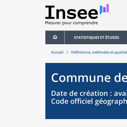
STATISTIQUES ET ÉTUDES
Accueil
Définitions, méthodes et qualité
Commune
d
Date de création
: ava
Code officiel géograp