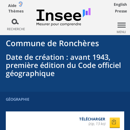
English
Aide
Thèmes
Presse
RECHERCHE
MENU
Commune
de
Ronchères
Date de création
: avant 1943,
première édition du Code officiel
géographique
GÉOGRAPHIE
TÉLÉCHARGER
(zip, 13 ko)