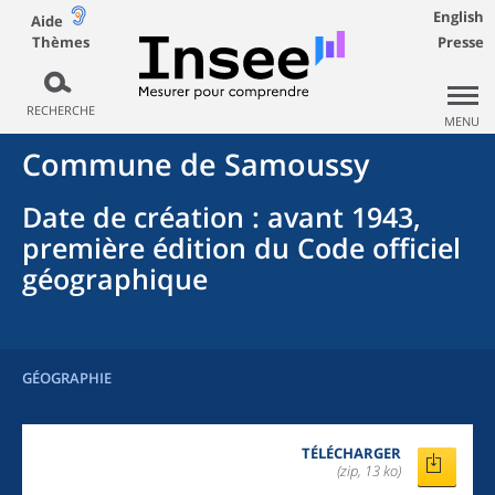
English
Aide
Thèmes
Presse
RECHERCHE
MENU
Commune
de
Samoussy
Date de création
: avant 1943,
première édition du Code officiel
géographique
GÉOGRAPHIE
TÉLÉCHARGER
(zip, 13 ko)