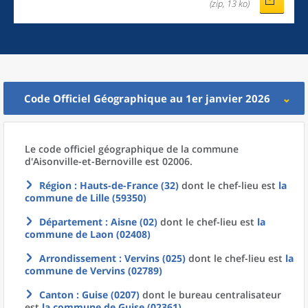
(zip, 13 ko)
Code Officiel Géographique au 1er janvier 2026
Le code officiel géographique
de la
commune
d'
Aisonville-et-Bernoville est 02006.
Région
: Hauts-de-France (32)
dont le chef-lieu est
la
commune
de
Lille (59350)
Département
: Aisne (02)
dont le chef-lieu est
la
commune
de
Laon (02408)
Arrondissement
: Vervins (025)
dont le chef-lieu est
la
commune
de
Vervins (02789)
Canton
: Guise (0207)
dont le bureau centralisateur
est
la commune
de
Guise (02361)