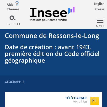
English
Aide
Thèmes
Presse
RECHERCHE
MENU
Commune
de
Ressons-le-Long
Date de création
: avant 1943,
première édition du Code officiel
géographique
GÉOGRAPHIE
TÉLÉCHARGER
(zip, 13 ko)