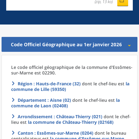
(zip, 13 ko)
Code Officiel Géographique au 1er janvier 2026
Le code officiel géographique
de la
commune
d'
Essômes-
sur-Marne est 02290.
Région
: Hauts-de-France (32)
dont le chef-lieu est
la
commune
de
Lille (59350)
Département
: Aisne (02)
dont le chef-lieu est
la
commune
de
Laon (02408)
Arrondissement
: Château-Thierry (021)
dont le chef-
lieu est
la commune
de
Château-Thierry (02168)
Canton
: Essômes-sur-Marne (0204)
dont le bureau
centralisateur est
la commune
d'
Essômes-sur-Marne