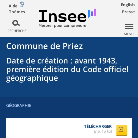
English
Aide
Thèmes
Presse
RECHERCHE
MENU
Commune
de
Priez
Date de création
: avant 1943,
première édition du Code officiel
géographique
GÉOGRAPHIE
TÉLÉCHARGER
(zip, 13 ko)