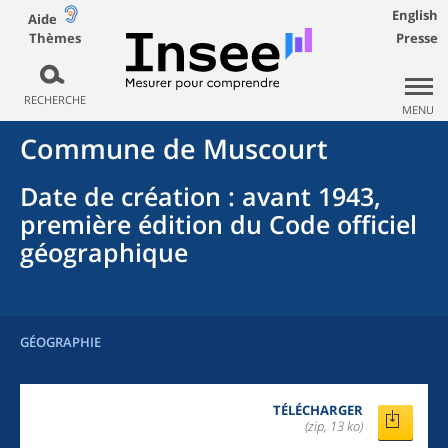
English
Aide
Thèmes
Presse
RECHERCHE
MENU
Commune
de
Muscourt
Date de création
: avant 1943,
première édition du Code officiel
géographique
GÉOGRAPHIE
TÉLÉCHARGER
(zip, 13 ko)