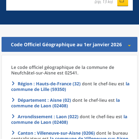
(zip, 13 ko)
Code Officiel Géographique au 1er janvier 2026
Le code officiel géographique
de la
commune
de
Neufchâtel-sur-Aisne est 02541.
Région
: Hauts-de-France (32)
dont le chef-lieu est
la
commune
de
Lille (59350)
Département
: Aisne (02)
dont le chef-lieu est
la
commune
de
Laon (02408)
Arrondissement
: Laon (022)
dont le chef-lieu est
la
commune
de
Laon (02408)
Canton
: Villeneuve-sur-Aisne (0206)
dont le bureau
centralisateur est
la commune
de
Villeneuve-sur-Aisne