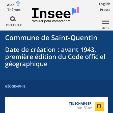
English
Aide
Thèmes
Presse
RECHERCHE
MENU
Commune
de
Saint-Quentin
Date de création
: avant 1943,
première édition du Code officiel
géographique
GÉOGRAPHIE
TÉLÉCHARGER
(zip, 13 ko)