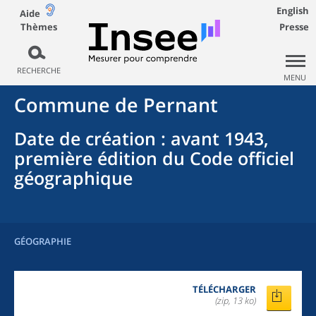
English
Aide
Thèmes
Presse
RECHERCHE
MENU
Commune
de
Pernant
Date de création
: avant 1943,
première édition du Code officiel
géographique
GÉOGRAPHIE
TÉLÉCHARGER
(zip, 13 ko)